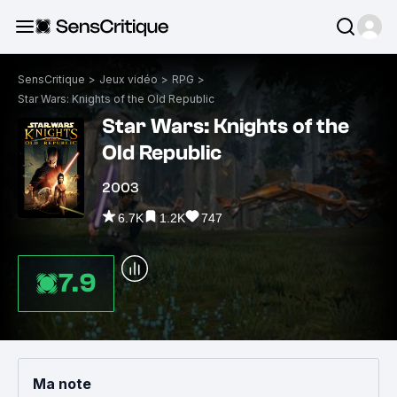
SensCritique
>
Jeux vidéo
>
RPG
>
Star Wars: Knights of the Old Republic
Star Wars: Knights of the
Old Republic
2003
6.7K
1.2K
747
7.9
Ma note