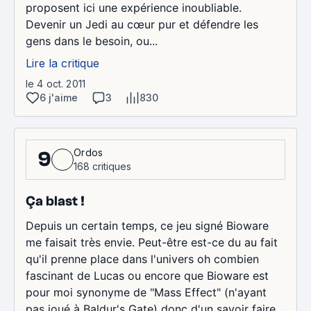
proposent ici une expérience inoubliable.
Devenir un Jedi au cœur pur et défendre les
gens dans le besoin, ou...
Lire la critique
le 4 oct. 2011
6 j'aime
3
830
Ordos
9
168 critiques
Ça blast !
Depuis un certain temps, ce jeu signé Bioware
me faisait très envie. Peut-être est-ce du au fait
qu'il prenne place dans l'univers oh combien
fascinant de Lucas ou encore que Bioware est
pour moi synonyme de "Mass Effect" (n'ayant
pas joué à Baldur's Gate) donc d'un savoir faire