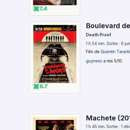
7.4
Boulevard de
Death Proof
1 h 54 min
.
Sortie : 6 j
Film
de
Quentin Tarant
guyness
a mis 5/10.
6.7
Machete (20
1 h 45 min
.
Sortie : 1 