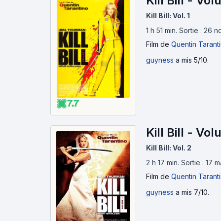
Kill Bill - Vo
Kill Bill: Vol. 1
1 h 51 min
.
Sortie : 26 
Film
de
Quentin Tarant
guyness
a mis 5/10.
7.7
Kill Bill - V
Kill Bill: Vol. 2
2 h 17 min
.
Sortie : 17 
Film
de
Quentin Tarant
guyness
a mis 7/10.