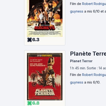
Film
de
Robert Rodrig
guyness
a mis 6/10 et 
6.3
Planète Terr
Planet Terror
1 h 45 min
.
Sortie : 14 
Film
de
Robert Rodrig
guyness
a mis 6/10.
6.8