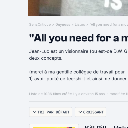
SensCritique
>
Guyness
>
Listes
>
"All you need for a 
Jean-Luc est un visionnaire (ou est-ce D.W. Gri
deux concepts.
(merci à ma gentille collègue de travail pour
1) avoir porté ce tee-shirt et ainsi me donner 
2) avoir accepté de se faire prendre en photo p
Liste de 1086 films
créée il y a environ 15 ans
·
modifiée il
TRI PAR DÉFAUT
CROISSANT