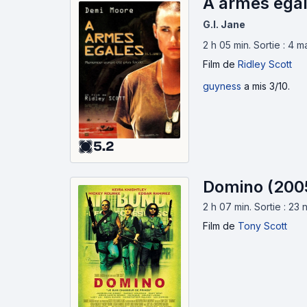
À armes égal
G.I. Jane
2 h 05 min
.
Sortie : 4 
Film
de
Ridley Scott
guyness
a mis 3/10.
5.2
Domino (200
2 h 07 min
.
Sortie : 23
Film
de
Tony Scott