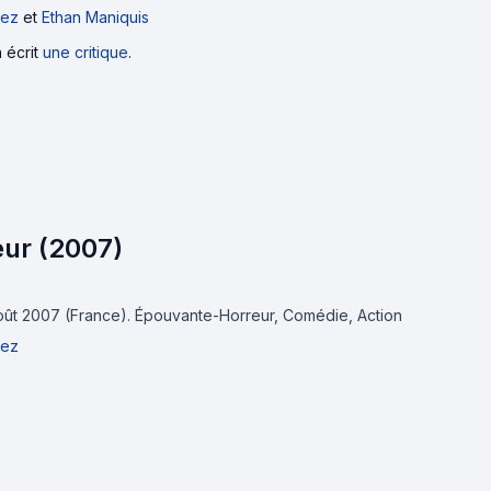
uez
et
Ethan Maniquis
a écrit
une critique
.
eur (2007)
août 2007 (France).
Épouvante-Horreur, Comédie, Action
uez