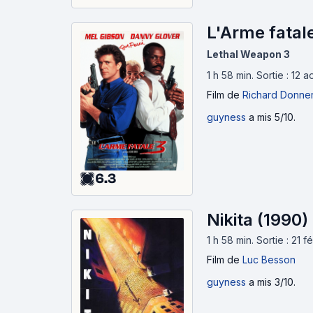
L'Arme fatale
Lethal Weapon 3
1 h 58 min
.
Sortie : 12 
Film
de
Richard Donne
guyness
a mis 5/10.
6.3
Nikita (1990)
1 h 58 min
.
Sortie : 21 
Film
de
Luc Besson
guyness
a mis 3/10.