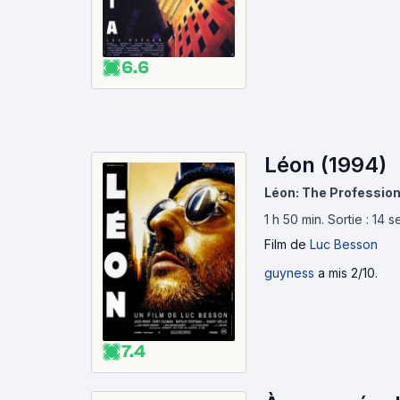
6.6
Léon (1994)
Léon: The Profession
1 h 50 min
.
Sortie : 14
Film
de
Luc Besson
guyness
a mis 2/10.
7.4