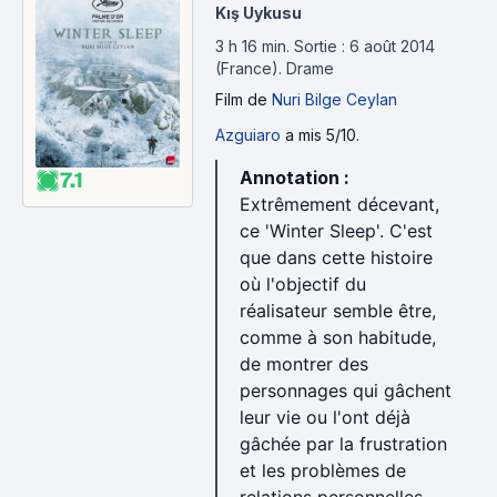
Kış Uykusu
3 h 16 min
.
Sortie : 6 août 2014
(France).
Drame
Film
de
Nuri Bilge Ceylan
Azguiaro
a mis 5/10.
Annotation :
7.1
Extrêmement décevant,
ce 'Winter Sleep'. C'est
que dans cette histoire
où l'objectif du
réalisateur semble être,
comme à son habitude,
de montrer des
personnages qui gâchent
leur vie ou l'ont déjà
gâchée par la frustration
et les problèmes de