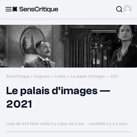
SensCritique
>
Azguiaro
>
Listes
>
Le palais d'images — 2021
Le palais d'images —
2021
Liste de 443 films
créée il y a plus de 5 ans
·
modifiée il y a 2 mois