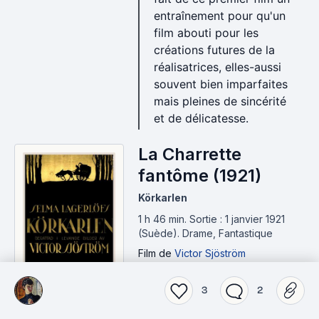
entraînement pour qu'un
film abouti pour les
créations futures de la
réalisatrices, elles-aussi
souvent bien imparfaites
mais pleines de sincérité
et de délicatesse.
La Charrette
fantôme (1921)
Körkarlen
1 h 46 min
.
Sortie : 1 janvier 1921
(Suède).
Drame, Fantastique
Film
de
Victor Sjöström
Azguiaro
a mis 5/10.
3
2
7.3
Annotation :