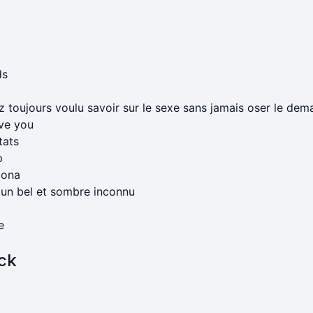
ds
z toujours voulu savoir sur le sexe sans jamais oser le dem
ove you
tats
p
lona
r un bel et sombre inconnu
e
ock