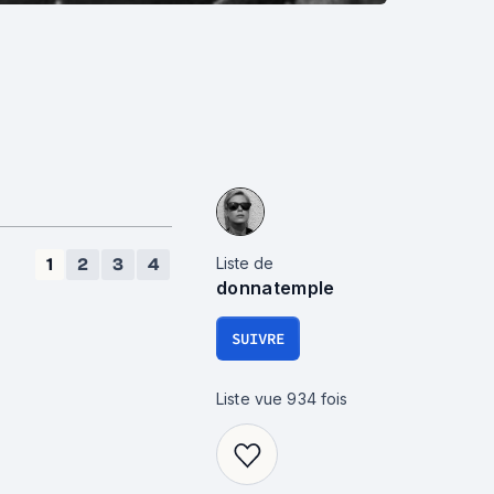
Liste de
1
2
3
4
donnatemple
SUIVRE
Liste vue
934
fois