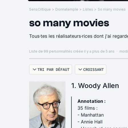
SensCritique
>
Donnatemple
>
Listes
>
So many movies
so many movies
Tous·tes les réalisateurs·rices dont j'ai regar
Liste de 99 personnalités
créée il y a plus de 5 ans
·
modif
TRI PAR DÉFAUT
CROISSANT
1. Woody Allen
Annotation :
35 films :
- Manhattan
- Annie Hall