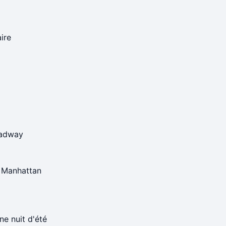
ire
oadway
à Manhattan
ne nuit d'été