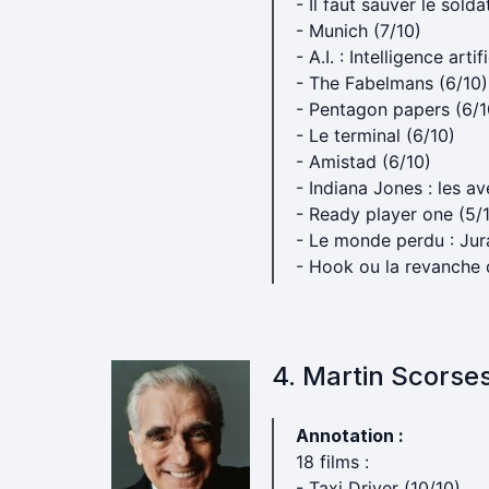
- Il faut sauver le sold
- Munich (7/10)
- A.I. : Intelligence artif
- The Fabelmans (6/10)
- Pentagon papers (6/1
- Le terminal (6/10)
- Amistad (6/10)
- Indiana Jones : les av
- Ready player one (5/
- Le monde perdu : Jur
- Hook ou la revanche 
4. Martin Scorse
Annotation :
18 films :
- Taxi Driver (10/10)