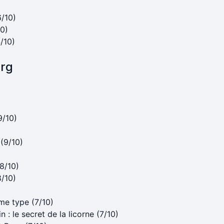
6/10)
10)
/10)
erg
9/10)
 (9/10)
(8/10)
8/10)
me type (7/10)
n : le secret de la licorne (7/10)