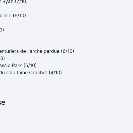
at Ryan (7/10)
icielle (6/10)
0)
enturiers de l'arche perdue (6/10)
10)
assic Park (5/10)
du Capitaine Crochet (4/10)
se