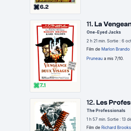
6.2
11.
La Vengean
One-Eyed Jacks
2 h 21 min
.
Sortie : 6 o
Film
de
Marlon Brando
Pruneau
a mis 7/10.
7.1
12.
Les Profes
The Professionals
1 h 57 min
.
Sortie : 13
Film
de
Richard Brooks