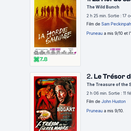
The Wild Bunch
2 h 25 min
.
Sortie : 17
Film
de
Sam Peckinpa
Pruneau
a mis 9/10 et 
7.8
2.
Le Trésor d
The Treasure of the 
2 h 06 min
.
Sortie : 11 
Film
de
John Huston
Pruneau
a mis 9/10.