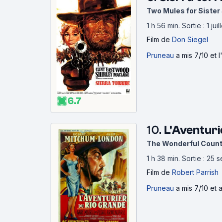
Two Mules for Sister
1 h 56 min
.
Sortie : 1 ju
Film
de
Don Siegel
Pruneau
a mis 7/10 et 
6.7
10.
L'Aventuri
The Wonderful Count
1 h 38 min
.
Sortie : 25
Film
de
Robert Parrish
Pruneau
a mis 7/10 et a