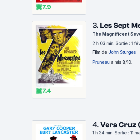
7.9
3.
Les Sept M
The Magnificent Sev
2 h 03 min
.
Sortie : 1 f
Film
de
John Sturges
Pruneau
a mis 8/10.
7.4
4.
Vera Cruz 
1 h 34 min
.
Sortie : 11 