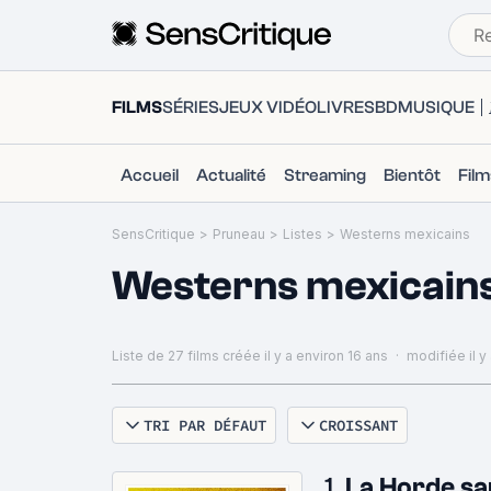
FILMS
SÉRIES
JEUX VIDÉO
LIVRES
BD
MUSIQUE
Accueil
Actualité
Streaming
Bientôt
Fil
SensCritique
>
Pruneau
>
Listes
>
Westerns mexicains
Westerns mexicain
Liste de 27 films
créée il y a environ 16 ans
·
modifiée il y
TRI PAR DÉFAUT
CROISSANT
1.
La Horde sa