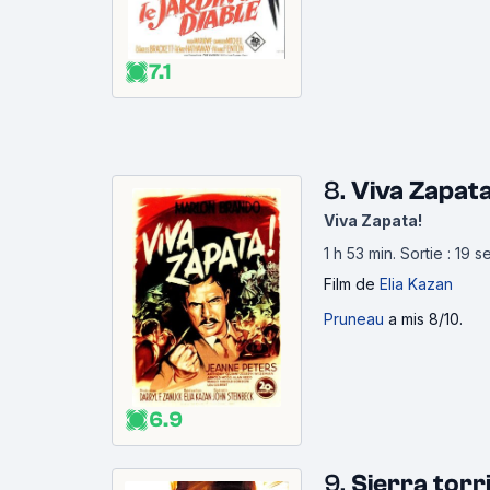
7.1
8.
Viva Zapata
Viva Zapata!
1 h 53 min
.
Sortie : 19 
Film
de
Elia Kazan
Pruneau
a mis 8/10.
6.9
9.
Sierra torr