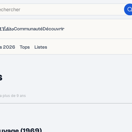
L'Édito
Communauté
Découvrir
ms 2026
Tops
Listes
s
 a plus de 9 ans
uvage (1969)