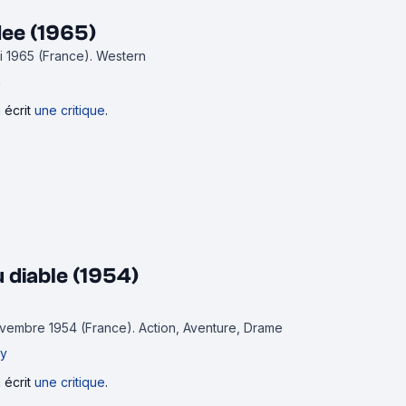
ee (1965)
ai 1965 (France).
Western
h
 écrit
une critique
.
u diable (1954)
novembre 1954 (France).
Action, Aventure, Drame
ay
 écrit
une critique
.