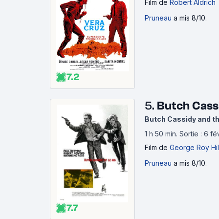
Film
de
Robert Aldrich
Pruneau
a mis 8/10.
7.2
5.
Butch Cassi
Butch Cassidy and t
1 h 50 min
.
Sortie : 6 f
Film
de
George Roy Hil
Pruneau
a mis 8/10.
7.7