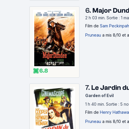
6.
Major Dund
2 h 03 min
.
Sortie : 1 m
Film
de
Sam Peckinpa
Pruneau
a mis 8/10 et a
6.8
7.
Le Jardin d
Garden of Evil
1 h 40 min
.
Sortie : 5 
Film
de
Henry Hathaw
Pruneau
a mis 8/10 et a