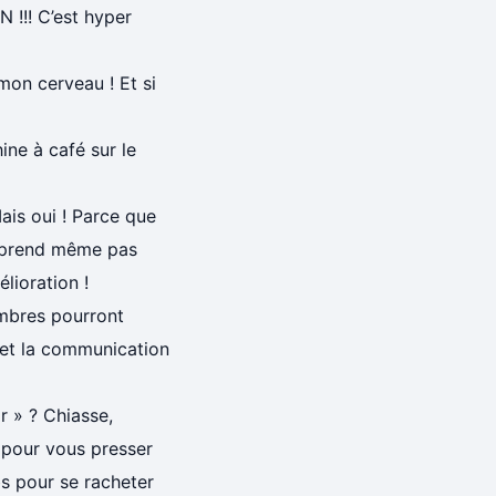
!!! C’est hyper
mon cerveau ! Et si
ine à café sur le
is oui ! Parce que
comprend même pas
lioration !
mbres pourront
 et la communication
r » ? Chiasse,
s pour vous presser
ubs pour se racheter