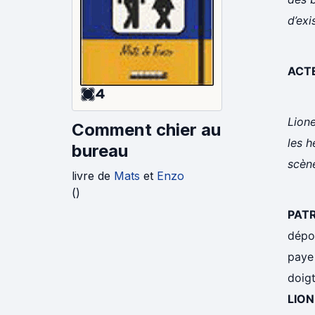
d’exi
ACTE
4
Lione
Comment chier au
les h
bureau
scèn
livre
de
Mats
et
Enzo
(
)
PAT
dépos
paye 
doigt
LION