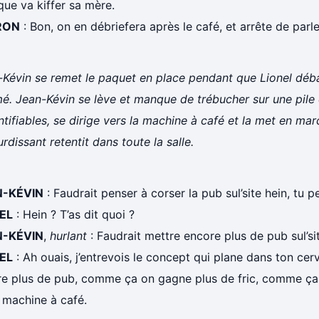
que va kiffer sa mère.
RON
: Bon, on en débriefera après le café, et arrête de par
-Kévin se remet le paquet en place pendant que Lionel déba
é. Jean-Kévin se lève et manque de trébucher sur une pile
ntifiables, se dirige vers la machine à café et la met en mar
rdissant retentit dans toute la salle.
N-KÉVIN
: Faudrait penser à corser la pub sul’site hein, tu 
EL
: Hein ? T’as dit quoi ?
N-KÉVIN
,
hurlant
: Faudrait mettre encore plus de pub sul’si
EL
: Ah ouais, j’entrevois le concept qui plane dans ton cer
re plus de pub, comme ça on gagne plus de fric, comme ça
 machine à café.