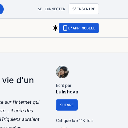
SE CONNECTER
S'INSCRIRE
L'APP MOBILE
 vie d'un
Écrit par
Lulisheva
 sur l’Internet qui
SUIVRE
etc… il crée des
iTriquiens auraient
Critique lue
1.1K
fois
urs années