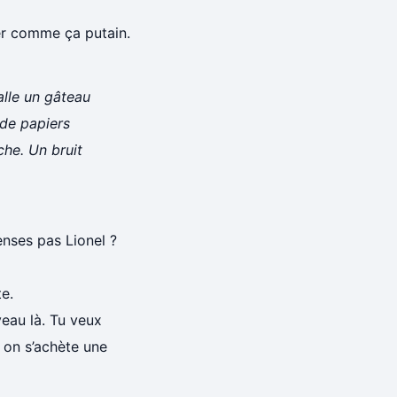
ler comme ça putain.
lle un gâteau
 de papiers
che. Un bruit
penses pas Lionel ?
te.
veau là. Tu veux
 on s’achète une