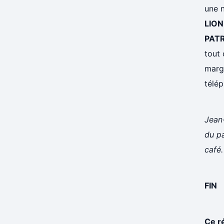
une 
LION
PAT
tout 
marge
télép
Jean-
du pa
café.
FIN
Ce r