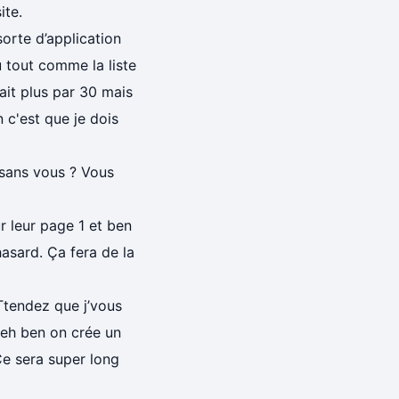
ite.
sorte d’application
u tout comme la liste
it plus par 30 mais
 c'est que je dois
s sans vous ? Vous
r leur page 1 et ben
hasard. Ça fera de la
‘Ttendez que j’vous
 eh ben on crée un
Ce sera super long