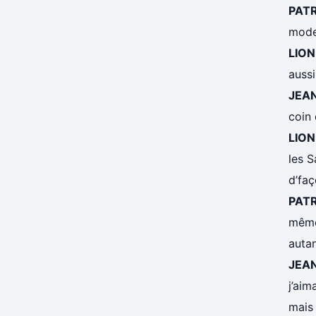
PAT
mode
LION
aussi
JEA
coin 
LION
les S
d’faç
PAT
même 
autan
JEA
j’aim
mais 