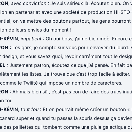
RON
,
avec conviction
: Je suis sérieux là, écoutez bien. On 
tion en partenariat avec une société de production HI-STO-
tiel, on va mettre des boutons partout, les gens pourront 
tion de leurs envies du moment !
N-KÉVIN
,
impatient
: Oh oui boss, j’aime bien moè. Encore e
RON
: Les gars, je compte sur vous pour envoyer du lourd. F
 design, et vous savez quoi, revoir carrément tout le design
EL
: Justement patron, écoutez ce que j’ai pensé. En fait ba
ètement les listes. Je trouve que c’est trop facile à édite
e comme le Twiiité qui impose un nombre de caractères.
RON
: Ah mais bien sûr, c’est pas con de faire des trucs inu
n toi.
N-KÉVIN
,
tout fou
: Et on pourrait même créer un bouton « Ed
canard super et quand tu passes la souris dessus ça devient
 des paillettes qui tombent comme une pluie galactique 