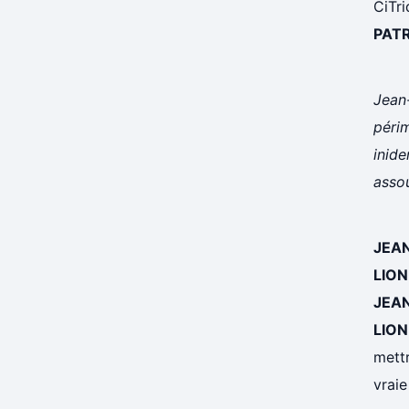
CiTri
PAT
Jean
périm
inide
assou
JEA
LION
JEA
LION
mett
vraie