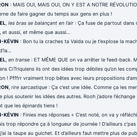
RON
: MAIS OUI, MAIS OUI, ON Y EST A NOTRE RÉVOLUTION 
rne de faire gagner du temps aux gens en plus !
EL
,
les bras se balançant en l’air
: Ça fuse de partout dans 
, et aussi, et même que aussi…
N-KÉVIN
: Bon tu la craches ta Valda ou je t’explose la mach
d’la…
EL
,
en transe
: ET MÊME QUE on va arrêter le feed-back. Ma
ans CiTriquiens ils ont des idées trop débiles qu’on les 
on ! Pfffrr vraiment trop bêtes avec leurs propositions d’amé
RON
,
rire sarcastique
: Ça c’est une idée. Comme ça les me
plus soutenir les idées des autres. Rooh j’adore l’échange
t que les épinards tiens !
N-KÉVIN
: Finies mes réponses « C’est noté, on va y réfléchi
ais trop répondre ça à longueur de journée ! D’ailleurs c’pa
j’ai la taupe au guichet. Et d’ailleurs faut mettre plus de p