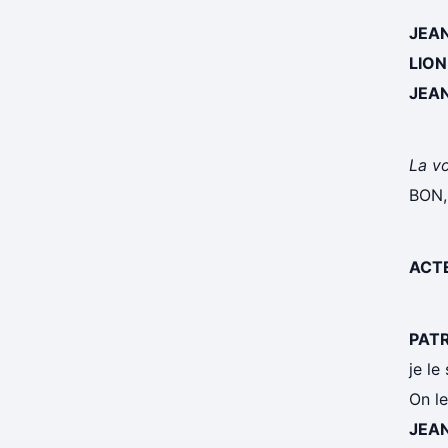
JEA
LION
JEA
La vo
BON,
ACTE
PAT
je le
On le
JEA