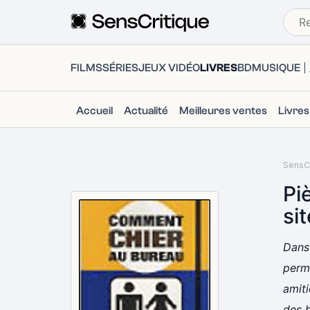
FILMS
SÉRIES
JEUX VIDÉO
LIVRES
BD
MUSIQUE
Accueil
Actualité
Meilleures ventes
Livre
SensCr
Pi
si
Dans 
perme
amiti
des b