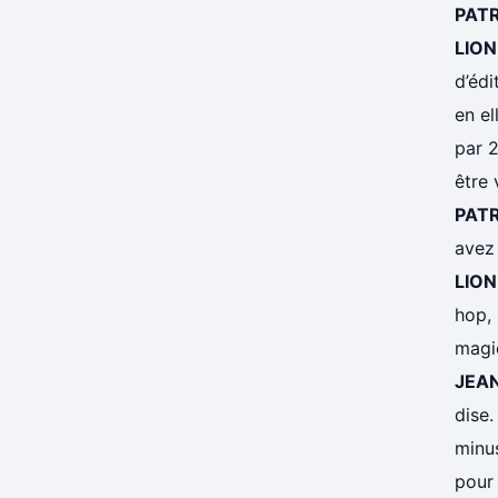
PAT
LION
d’édi
en e
par 2
être 
PAT
avez 
LION
hop, 
magi
JEA
dise.
minu
pour 