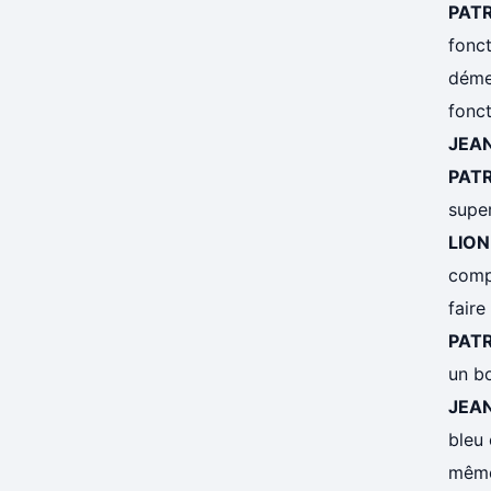
PAT
fonc
démen
fonc
JEA
PAT
super
LION
compl
fair
PAT
un bo
JEA
bleu 
même