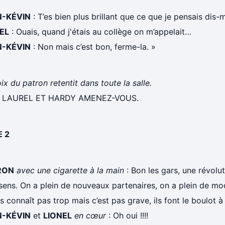
N-KÉVIN
: T’es bien plus brillant que ce que je pensais dis-m
EL
: Ouais, quand j'étais au collège on m’appelait…
N-KÉVIN
: Non mais c’est bon, ferme-la. »
ix du patron retentit dans toute la salle.
 LAUREL ET HARDY AMENEZ-VOUS.
 2
RON
avec une cigarette à la main
: Bon les gars, une révolu
 sens. On a plein de nouveaux partenaires, on a plein de mo
s connaît pas trop mais c’est pas grave, ils font le boulot à
N-KÉVIN
et
LIONEL
en cœur
: Oh oui !!!!