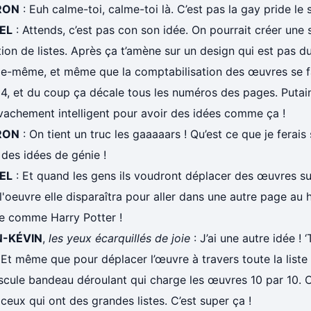
RON
: Euh calme-toi, calme-toi là. C’est pas la gay pride le s
EL
: Attends, c’est pas con son idée. On pourrait créer une 
tion de listes. Après ça t’amène sur un design qui est pas d
lle-même, et même que la comptabilisation des œuvres se fa
4, et du coup ça décale tous les numéros des pages. Putain
vachement intelligent pour avoir des idées comme ça !
RON
: On tient un truc les gaaaaars ! Qu’est ce que je ferai
des idées de génie !
EL
: Et quand les gens ils voudront déplacer des œuvres su
l'oeuvre elle disparaîtra pour aller dans une autre page au 
e comme Harry Potter !
N-KÉVIN
,
les yeux écarquillés de joie
: J’ai une autre idée ! 
 Et même que pour déplacer l’œuvre à travers toute la liste
scule bandeau déroulant qui charge les œuvres 10 par 10. 
ceux qui ont des grandes listes. C’est super ça !