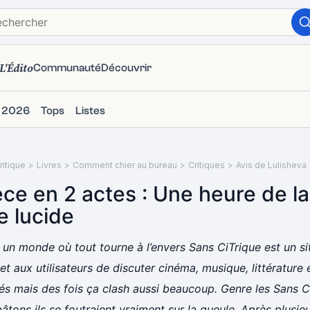
L'Édito
Communauté
Découvrir
s 2026
Tops
Listes
itique
>
Livres
>
Comment chier au bureau
>
Critiques
>
Avis de Lulisheva
èce en 2 actes : Une heure de la
te lucide
un monde où tout tourne à l’envers Sans CiTrique est un site
t aux utilisateurs de discuter cinéma, musique, littérature 
és mais des fois ça clash aussi beaucoup. Genre les Sans C
âtons ils se foutraient vraiment sur la gueule. Après plusie