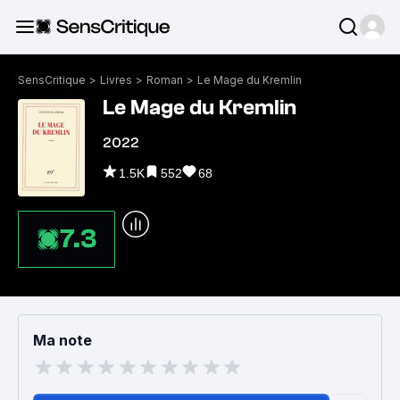
SensCritique
>
Livres
>
Roman
>
Le Mage du Kremlin
Le Mage du Kremlin
2022
1.5K
552
68
7.3
Ma note