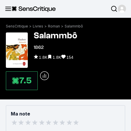
SensCritique
>
Livres
>
Roman
>
Salammbô
Salammbô
1862
1.8K
1.8K
154
7.5
Ma note