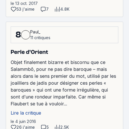
le 13 oct. 2017
53 j'aime
7
4.8K
Paul_
8
11 critiques
Perle d'Orient
Objet finalement bizarre et biscornu que ce
Salammbô, pour ne pas dire baroque – mais
alors dans le sens premier du mot, utilisé par les
joailliers de jadis pour désigner ces perles «
baroques » qui ont une forme irrégulière, qui
sont d'une rondeur imparfaite. Car même si
Flaubert se tue à vouloir...
Lire la critique
le 4 juin 2016
26 j'aime
5
2.5K