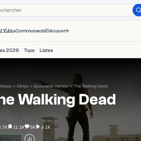
L'Édito
Communauté
Découvrir
ies 2026
Tops
Listes
itique
>
Séries
>
Épouvante-horreur
>
The Walking Dead
he Walking Dead
4.7K
11.1K
5K
9.1K