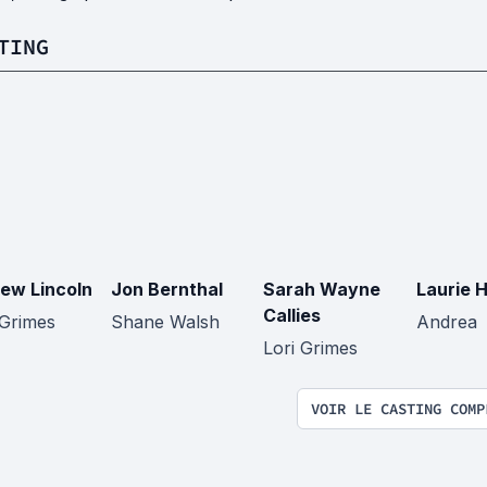
TING
ew Lincoln
Jon Bernthal
Sarah Wayne
Laurie 
Callies
 Grimes
Shane Walsh
Andrea
Lori Grimes
VOIR LE CASTING COMP