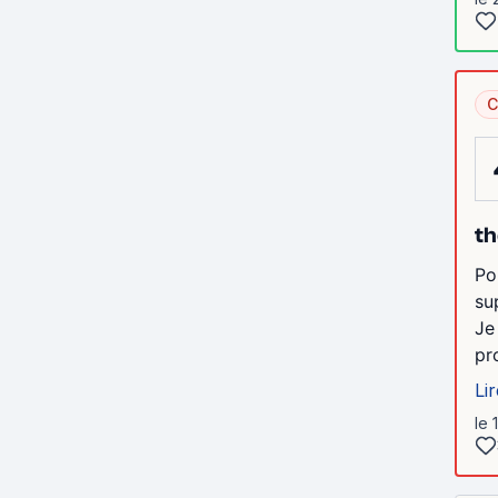
C
th
Po
su
Je
pr
Lir
le 