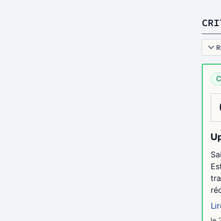
CRI
R
C
Up
Sa
Es
tr
ré
Lir
le 