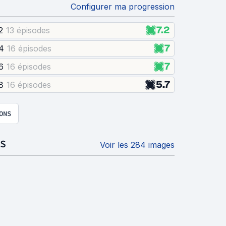
Configurer ma progression
7.2
2
13 épisode
s
7
4
16 épisode
s
7
6
16 épisode
s
5.7
8
16 épisode
s
ONS
S
Voir les 284 images