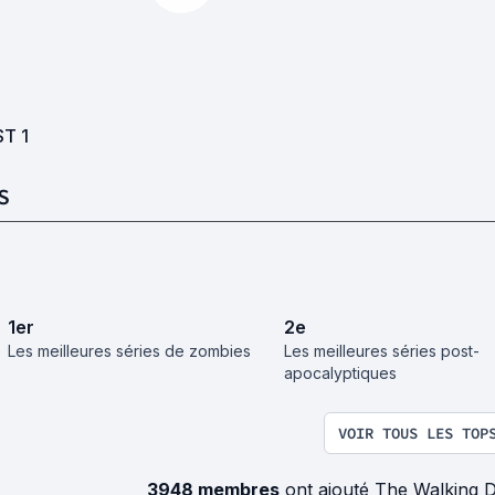
ST
1
S
1
er
2
e
Les meilleures séries de zombies
Les meilleures séries post-
apocalyptiques
VOIR TOUS LES TOP
3948 membres
ont ajouté The Walking 