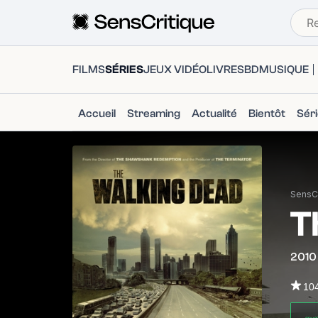
FILMS
SÉRIES
JEUX VIDÉO
LIVRES
BD
MUSIQUE
Accueil
Streaming
Actualité
Bientôt
Sér
SensCr
T
2010
10