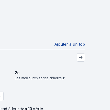
Ajouter à un top
2
e
Les meilleures séries d'horreur
S
Dead à leur
top 10 série