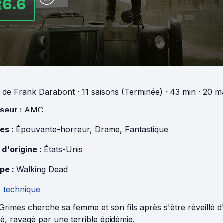
6.6
de
Frank Darabont
·
11 saisons (Terminée)
· 43 min
· 20 m
useur :
AMC
es :
Épouvante-horreur
,
Drame
,
Fantastique
 d'origine :
États-Unis
pe :
Walking Dead
e technique
Grimes cherche sa femme et son fils après s'être réveillé
é, ravagé par une terrible épidémie.