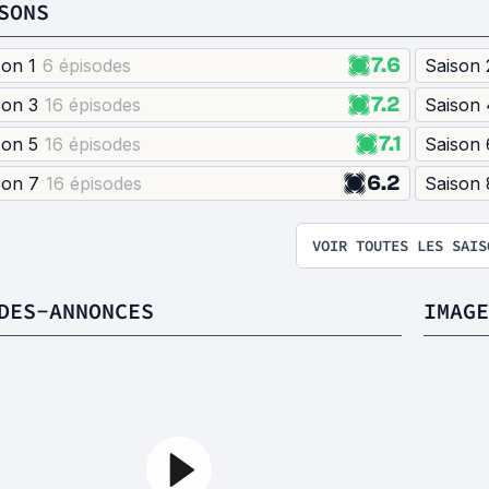
SONS
7.6
son 1
6 épisode
s
Saison 
7.2
son 3
16 épisode
s
Saison 
7.1
son 5
16 épisode
s
Saison 
6.2
son 7
16 épisode
s
Saison 
VOIR TOUTES LES SAIS
DES-ANNONCES
IMAGE