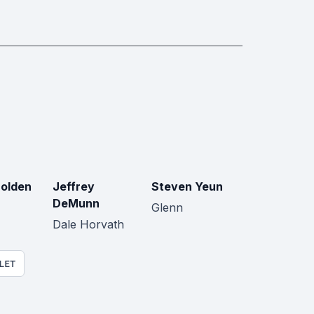
Holden
Jeffrey
Steven Yeun
DeMunn
Glenn
Dale Horvath
LET