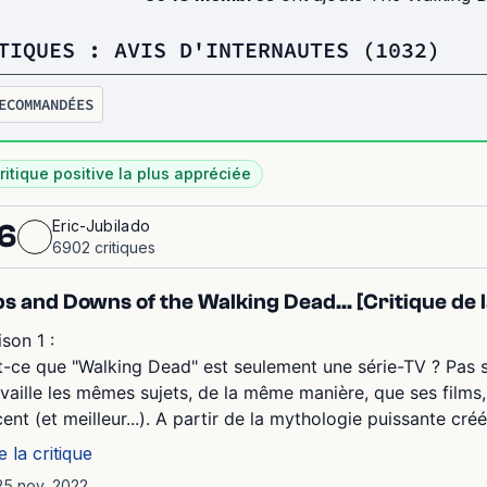
TIQUES : AVIS D'INTERNAUTES (1032)
ECOMMANDÉES
ritique positive la plus appréciée
Eric-Jubilado
6
6902 critiques
s and Downs of the Walking Dead... [Critique de la
ison 1 :
t-ce que "Walking Dead" est seulement une série-TV ? Pas s
availle les mêmes sujets, de la même manière, que ses films, 
cent (et meilleur...). A partir de la mythologie puissante cré
e la critique
25 nov. 2022