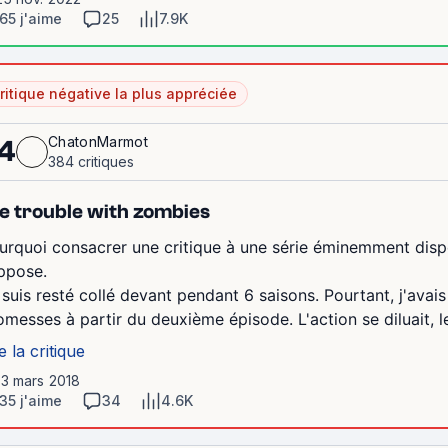
65 j'aime
25
7.9K
ritique négative la plus appréciée
ChatonMarmot
4
384 critiques
e trouble with zombies
urquoi consacrer une critique à une série éminemment disp
ppose.
 suis resté collé devant pendant 6 saisons. Pourtant, j'avai
omesses à partir du deuxième épisode. L'action se diluait, le 
e la critique
13 mars 2018
35 j'aime
34
4.6K