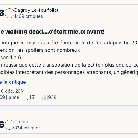
Dagrey_Le-feu-follet
6
1469 critiques
e walking dead....c'était mieux avant!
critique ci-dessous a été écrite au fil de l'eau depuis fin 20
tention, les spoilers sont nombreux
son 1 à 6:
ri réussi que cette transposition de la BD (en plus édulcoré
édibles interprétant des personnages attachants, un génériq
e la critique
30 déc. 2014
69 j'aime
51
9.1K
Gothic
6
324 critiques