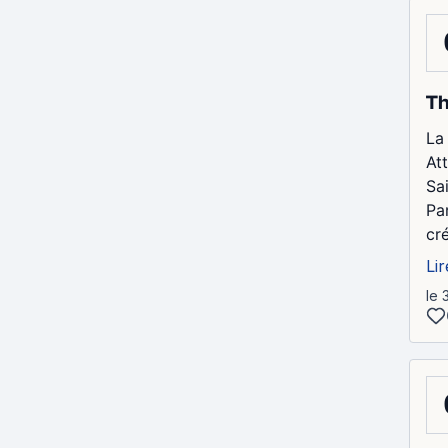
Th
La 
At
Sai
Pa
cr
Lir
le 