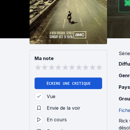
Série
Ma note
Diff
Genr
ÉCRIRE UNE CRITIQUE
Pays
Vue
Grou
Envie de la voir
Fich
En cours
Rick 
désol