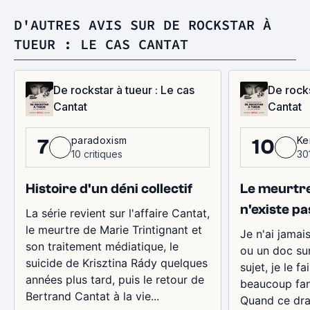
D'AUTRES AVIS SUR DE ROCKSTAR À
TUEUR : LE CAS CANTAT
De rockstar à tueur : Le cas
De rocks
Cantat
Cantat
paradoxism
Ke
7
10
10 critiques
301
Histoire d'un déni collectif
Le meurtre
n'existe pa
La série revient sur l'affaire Cantat,
le meurtre de Marie Trintignant et
Je n'ai jamai
son traitement médiatique, le
ou un doc sur 
suicide de Krisztina Rády quelques
sujet, je le f
années plus tard, puis le retour de
beaucoup fan
Bertrand Cantat à la vie...
Quand ce dra