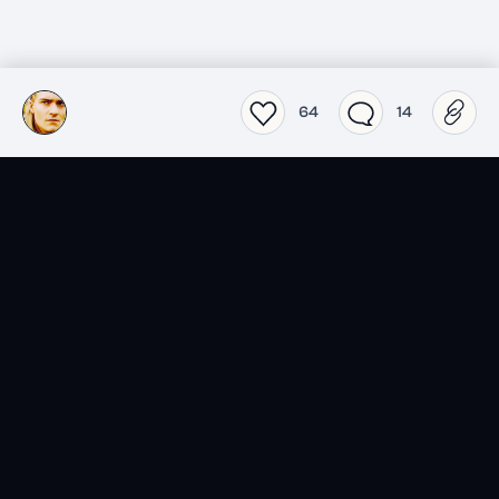
64
14
SensCritique dans votre
poche.
Téléchargez l’app SensCritique.
Explorez. Vibrez. Partagez.
EN SAVOIR PLUS