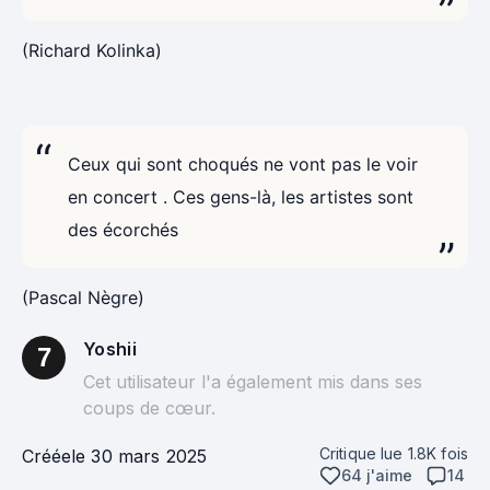
(Richard Kolinka)
Ceux qui sont choqués ne vont pas le voir
en concert . Ces gens-là, les artistes sont
des écorchés
(Pascal Nègre)
Yoshii
7
Cet utilisateur l'a également mis dans ses
coups de cœur.
Critique lue
1.8K
fois
Créée
le 30 mars 2025
64 j'aime
14