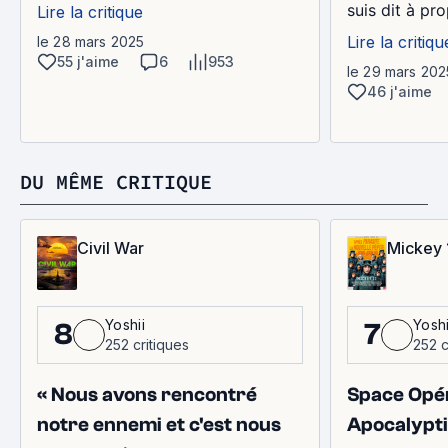
suis dit à pr
Lire la critique
Lire la critiqu
le 28 mars 2025
55 j'aime
6
953
le 29 mars 202
46 j'aime
DU MÊME CRITIQUE
Civil War
Mickey 
Yoshii
Yoshi
8
7
252 critiques
252 c
« Nous avons rencontré
Space Opé
notre ennemi et c'est nous
Apocalypt