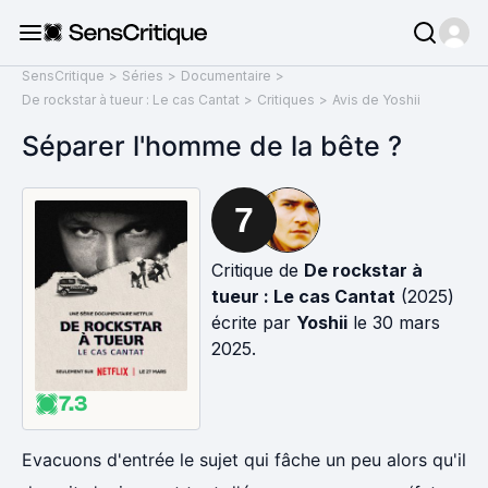
SensCritique
>
Séries
>
Documentaire
>
De rockstar à tueur : Le cas Cantat
>
Critiques
>
Avis de Yoshii
Séparer l'homme de la bête ?
7
Critique de
De rockstar à
tueur : Le cas Cantat
(2025)
écrite par
Yoshii
le 30 mars
2025.
7.3
Evacuons d'entrée le sujet qui fâche un peu alors qu'il