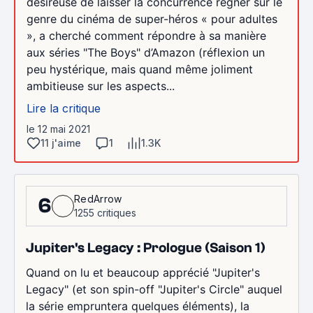
désireuse de laisser la concurrence régner sur le
genre du cinéma de super-héros « pour adultes
», a cherché comment répondre à sa manière
aux séries "The Boys" d’Amazon (réflexion un
peu hystérique, mais quand même joliment
ambitieuse sur les aspects...
Lire la critique
le 12 mai 2021
11 j'aime
1
1.3K
RedArrow
6
1255 critiques
Jupiter's Legacy : Prologue (Saison 1)
Quand on lu et beaucoup apprécié "Jupiter's
Legacy" (et son spin-off "Jupiter's Circle" auquel
la série empruntera quelques éléments), la