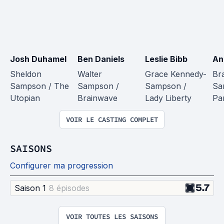
Josh Duhamel
Ben Daniels
Leslie Bibb
An
Sheldon 
Walter 
Grace Kennedy-
Br
Sampson / The 
Sampson / 
Sampson / 
Sa
Utopian
Brainwave
Lady Liberty
Pa
VOIR LE CASTING COMPLET
SAISONS
Configurer ma progression
5.7
Saison 1
8 épisode
s
VOIR TOUTES LES SAISONS