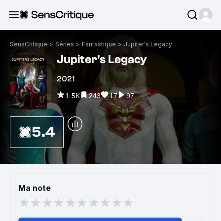
SensCritique
>
Séries
>
Fantastique
>
Jupiter's Legacy
Jupiter's Legacy
2021
1.5K
243
17
97
5.4
Ma note