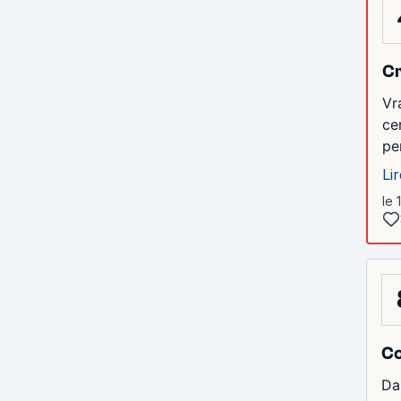
Cr
Vr
ce
pe
Lir
le 
Co
Da