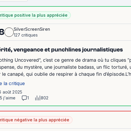
ritique positive la plus appréciée
SilverScreenSiren
8
127 critiques
rité, vengeance et punchlines journalistiques
othing Uncovered", c’est ce genre de drama où tu cliques “p
spense, du mystère, une journaliste badass, un flic torturé,
r le canapé, qui oublie de respirer à chaque fin d’épisode.L’
e la critique
6 août 2025
5 j'aime
1
802
ritique négative la plus appréciée