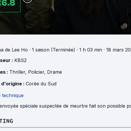
6.8
ma
de
Lee Ho
·
1 saison (Terminée)
· 1 h 03 min
· 18 mars 2
useur :
KBS2
es :
Thriller
,
Policier
,
Drame
 d'origine :
Corée du Sud
e technique
nvoyée spéciale suspectée de meurtre fait son possible pou
TING