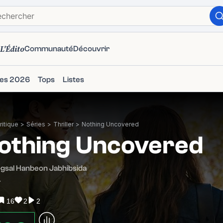
L'Édito
Communauté
Découvrir
ies 2026
Tops
Listes
itique
>
Séries
>
Thriller
>
Nothing Uncovered
othing Uncovered
gsal Hanbeon Jabhibsida
4
16
2
2