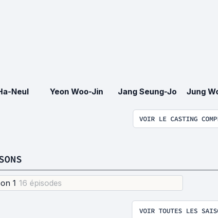
Ha-Neul
Yeon Woo-Jin
Jang Seung-Jo
Jung Wo
VOIR LE CASTING COMP
SONS
son 1
16 épisode
s
VOIR TOUTES LES SAIS