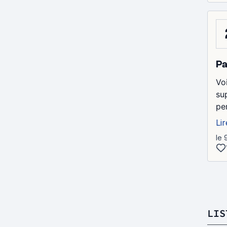
Pa
Voi
su
pe
Lir
le 
LIS