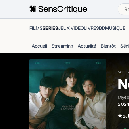
FILMS
SÉRIES
JEUX VIDÉO
LIVRES
BD
MUSIQUE
Accueil
Streaming
Actualité
Bientôt
Sér
SensCr
N
Myeo
202
26