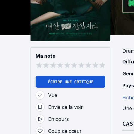
Dra
Ma note
Diff
Genr
ÉCRIRE UNE CRITIQUE
Pays
Vue
Fich
Envie de la voir
Une e
En cours
CAS
Coup de cœur