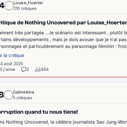
Louise_Hoerter
4
216 critiques
itique de Nothing Uncovered par Louise_Hoerte
aiment très partagée ....le scénario est interessant , plutôt b
rtains développements , mais je dois avouer que je n'ai pas
rsonnages et particulièrement au personnage féminin : froide
e la critique
14 août 2025
3 j'aime
2
484
Gabnekina
8
5 critiques
rruption quand tu nous tiens!
ns Nothing Uncovered, la célèbre journaliste Seo Jung-Won,