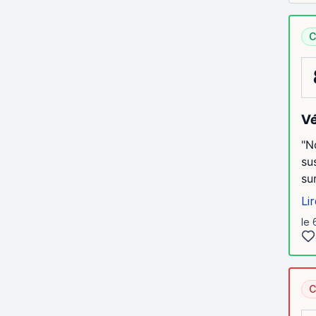
C
Vé
"N
su
su
Lir
le 
C