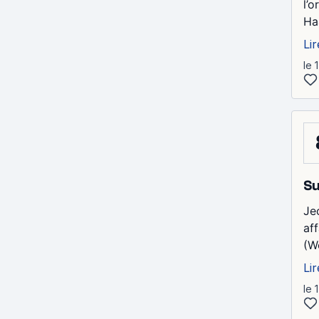
l’
Ha
Lir
le 
Su
Je
af
(W
Lir
le 