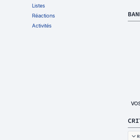
Listes
BAN
Réactions
Activités
VO
CRI
R