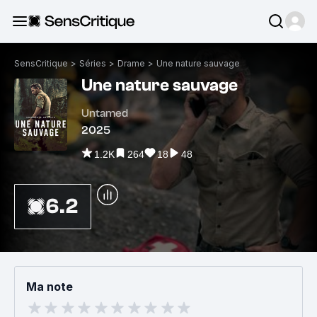
SensCritique
>
Séries
>
Drame
>
Une nature sauvage
Une nature sauvage
Untamed
2025
1.2K
264
18
48
6.2
Ma note