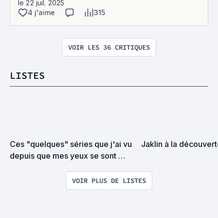
le 22 juil. 2025
4 j'aime
315
VOIR LES 36 CRITIQUES
LISTES
Ces "quelques" séries que j'ai vu 
Jaklin à la découvert
depuis que mes yeux se sont 
posés sur un écran TV pour la 
première fois
VOIR PLUS DE LISTES