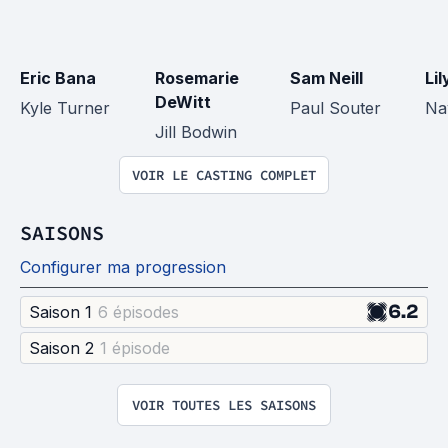
Eric Bana
Rosemarie 
Sam Neill
Li
DeWitt
Kyle Turner
Paul Souter
Na
Jill Bodwin
VOIR LE CASTING COMPLET
SAISONS
Configurer ma progression
6.2
Saison 1
6 épisode
s
Saison 2
1 épisode
VOIR TOUTES LES SAISONS