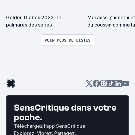
Golden Globes 2023 : le 
Moi aussi j'aimerai ê
palmarès des séries
du coussin comme la 
photo mais j'peux pas
comme si j'avais pas
VOIR PLUS DE LISTES
de films à voir, y'a au
foutues PUTAIN DE S
SensCritique dans votre
poche.
Téléchargez l’app SensCritique.
Explorez. Vibrez. Partagez.