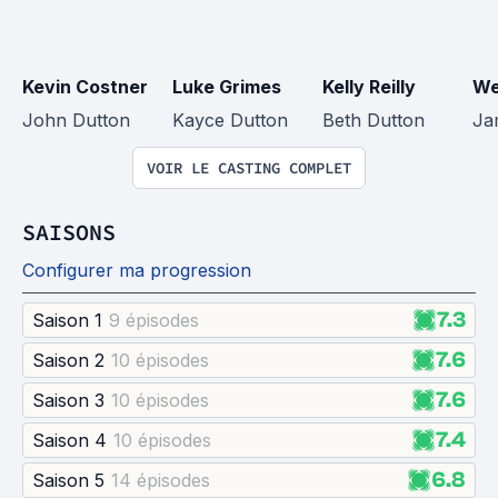
Kevin Costner
Luke Grimes
Kelly Reilly
We
John Dutton
Kayce Dutton
Beth Dutton
Ja
VOIR LE CASTING COMPLET
SAISONS
Configurer ma progression
7.3
Saison 1
9 épisode
s
7.6
Saison 2
10 épisode
s
7.6
Saison 3
10 épisode
s
7.4
Saison 4
10 épisode
s
6.8
Saison 5
14 épisode
s