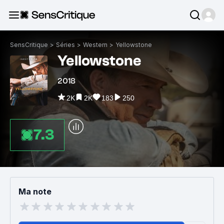
SensCritique
>
Séries
>
Western
>
Yellowstone
Yellowstone
2018
2K
2K
183
250
7.3
Ma note