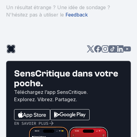
Un résultat étrange ? Une idée de sondage ?
N'hésitez pas à utiliser le
Feedback
SensCritique dans votre
poche.
Téléchargez l’app SensCritique.
Explorez. Vibrez. Partagez.
EN SAVOIR PLUS