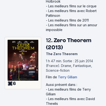
Holbrook
-
Les meilleurs films sur le cirque
-
Les meilleurs films avec Robert
Pattinson
-
Les meilleurs films de 2011
-
Les meilleurs films sur un amour
impossible
12.
Zero Theorem
(2013)
The Zero Theorem
1 h 47 min
.
Sortie : 25 juin 2014
(France).
Drame, Fantastique,
Science-fiction
Film
de
Terry Gilliam
6
Aussi présent dans :
-
Les meilleurs films de Terry
Gilliam
-
Les meilleurs films avec David
Thewlis