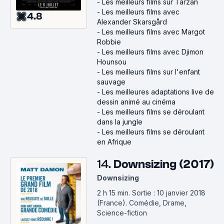
-
Les meilleurs films sur Tarzan
-
Les meilleurs films avec
4.8
Alexander Skarsgård
-
Les meilleurs films avec Margot
Robbie
-
Les meilleurs films avec Djimon
Hounsou
-
Les meilleurs films sur l'enfant
sauvage
-
Les meilleures adaptations live de
dessin animé au cinéma
-
Les meilleurs films se déroulant
dans la jungle
-
Les meilleurs films se déroulant
en Afrique
14.
Downsizing (2017)
Downsizing
2 h 15 min
.
Sortie : 10 janvier 2018
(France).
Comédie, Drame,
Science-fiction