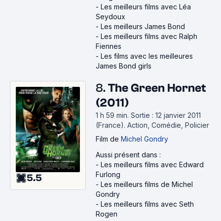
-
Les meilleurs films avec Léa
Seydoux
-
Les meilleurs James Bond
-
Les meilleurs films avec Ralph
Fiennes
-
Les films avec les meilleures
James Bond girls
8.
The Green Hornet
(2011)
1 h 59 min
.
Sortie : 12 janvier 2011
(France).
Action, Comédie, Policier
Film
de
Michel Gondry
Aussi présent dans :
-
Les meilleurs films avec Edward
Furlong
5.5
-
Les meilleurs films de Michel
Gondry
-
Les meilleurs films avec Seth
Rogen