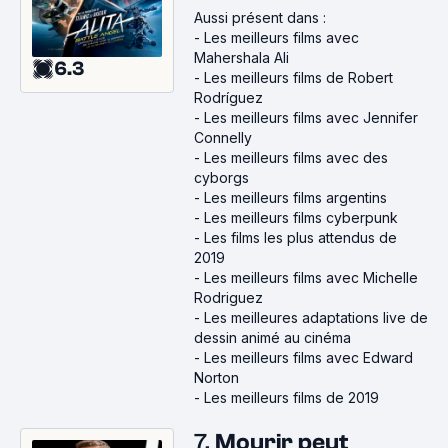
Aussi présent dans :
-
Les meilleurs films avec
Mahershala Ali
6.3
-
Les meilleurs films de Robert
Rodríguez
-
Les meilleurs films avec Jennifer
Connelly
-
Les meilleurs films avec des
cyborgs
-
Les meilleurs films argentins
-
Les meilleurs films cyberpunk
-
Les films les plus attendus de
2019
-
Les meilleurs films avec Michelle
Rodriguez
-
Les meilleures adaptations live de
dessin animé au cinéma
-
Les meilleurs films avec Edward
Norton
-
Les meilleurs films de 2019
7.
Mourir peut