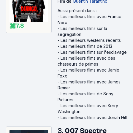
Film
de
Quentin Tarantino
Aussi présent dans :
-
Les meilleurs films avec Franco
Nero
7.8
-
Les meilleurs films sur la
ségrégation
-
Les meilleurs westerns récents
-
Les meilleurs films de 2013
-
Les meilleurs films sur l'esclavage
-
Les meilleurs films avec des
chasseurs de primes
-
Les meilleurs films avec Jamie
Foxx
-
Les meilleurs films avec James
Remar
-
Les meilleurs films de Sony
Pictures
-
Les meilleurs films avec Kerry
Washington
-
Les meilleurs films avec Jonah Hill
3.
007 Spectre