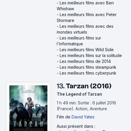
-
Les meilleurs films avec Ben
Whishaw
-
Les meilleurs films avec Peter
Stormare
-
Les meilleurs films avec des
mondes virtuels
-
Les meilleurs films sur
l'informatique
-
Les meilleurs films Wild Side
-
Les meilleurs films sur la solitude
-
Les meilleurs films de 2014
-
Les meilleurs films steampunk
-
Les meilleurs films cyberpunk
13.
Tarzan (2016)
The Legend of Tarzan
1 h 49 min
.
Sortie : 6 juillet 2016
(France).
Action, Aventure
Film
de
David Yates
Aussi présent dans :