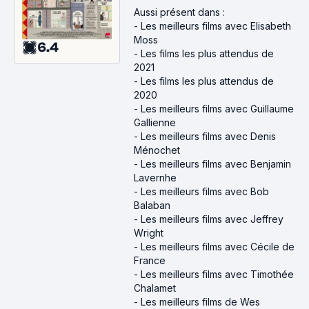
Aussi présent dans :
-
Les meilleurs films avec Elisabeth
Moss
6.4
-
Les films les plus attendus de
2021
-
Les films les plus attendus de
2020
-
Les meilleurs films avec Guillaume
Gallienne
-
Les meilleurs films avec Denis
Ménochet
-
Les meilleurs films avec Benjamin
Lavernhe
-
Les meilleurs films avec Bob
Balaban
-
Les meilleurs films avec Jeffrey
Wright
-
Les meilleurs films avec Cécile de
France
-
Les meilleurs films avec Timothée
Chalamet
-
Les meilleurs films de Wes