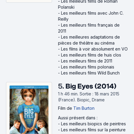
-
Les meilleurs films de Roman
Polanski
-
Les meilleurs films avec John C.
Reilly
-
Les meilleurs films français de
2011
-
Les meilleures adaptations de
pièces de théâtre au cinéma
-
Les films à voir absolument en VO
-
Les meilleurs films de huis clos
-
Les meilleurs films de 2011
-
Les meilleurs films polonais
-
Les meilleurs films Wild Bunch
5.
Big Eyes (2014)
1 h 46 min
.
Sortie : 18 mars 2015
(France).
Biopic, Drame
Film
de
Tim Burton
Aussi présent dans :
-
Les meilleurs biopics de peintres
-
Les meilleurs films sur la peinture