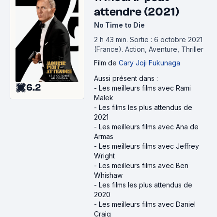
attendre (2021)
No Time to Die
2 h 43 min
.
Sortie : 6 octobre 2021
(France).
Action, Aventure, Thriller
Film
de
Cary Joji Fukunaga
Aussi présent dans :
6.2
-
Les meilleurs films avec Rami
Malek
-
Les films les plus attendus de
2021
-
Les meilleurs films avec Ana de
Armas
-
Les meilleurs films avec Jeffrey
Wright
-
Les meilleurs films avec Ben
Whishaw
-
Les films les plus attendus de
2020
-
Les meilleurs films avec Daniel
Craig