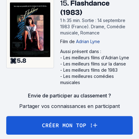
15.
Flashdance
(1983)
1 h 35 min
.
Sortie : 14 septembre
1983 (France).
Drame, Comédie
musicale, Romance
Film
de
Adrian Lyne
Aussi présent dans :
-
Les meilleurs films d'Adrian Lyne
5.8
-
Les meilleurs films sur la danse
-
Les meilleurs films de 1983
-
Les meilleures comédies
musicales
Envie de participer au classement ?
Partager vos connaissances en participant
CRÉER MON TOP !