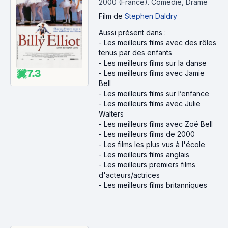
2000 (France).
Comédie, Drame
Film
de
Stephen Daldry
Aussi présent dans :
-
Les meilleurs films avec des rôles
tenus par des enfants
-
Les meilleurs films sur la danse
7.3
-
Les meilleurs films avec Jamie
Bell
-
Les meilleurs films sur l’enfance
-
Les meilleurs films avec Julie
Walters
-
Les meilleurs films avec Zoë Bell
-
Les meilleurs films de 2000
-
Les films les plus vus à l'école
-
Les meilleurs films anglais
-
Les meilleurs premiers films
d'acteurs/actrices
-
Les meilleurs films britanniques