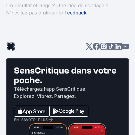
Un résultat étrange ? Une idée de sondage ?
N'hésitez pas à utiliser le
Feedback
SensCritique dans votre
poche.
Téléchargez l’app SensCritique.
Explorez. Vibrez. Partagez.
EN SAVOIR PLUS