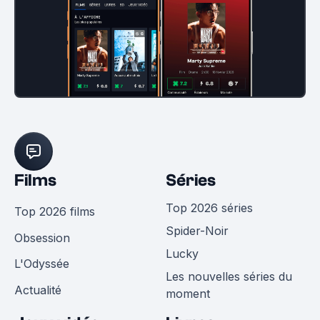
Films
Séries
Top 2026 séries
Top 2026 films
Spider-Noir
Obsession
Lucky
L'Odyssée
Les nouvelles séries du
Actualité
moment