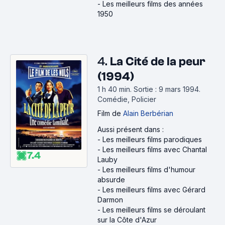
-
Les meilleurs films des années
1950
4.
La Cité de la peur
(1994)
1 h 40 min
.
Sortie : 9 mars 1994.
Comédie, Policier
Film
de
Alain Berbérian
Aussi présent dans :
-
Les meilleurs films parodiques
-
Les meilleurs films avec Chantal
7.4
Lauby
-
Les meilleurs films d'humour
absurde
-
Les meilleurs films avec Gérard
Darmon
-
Les meilleurs films se déroulant
sur la Côte d'Azur