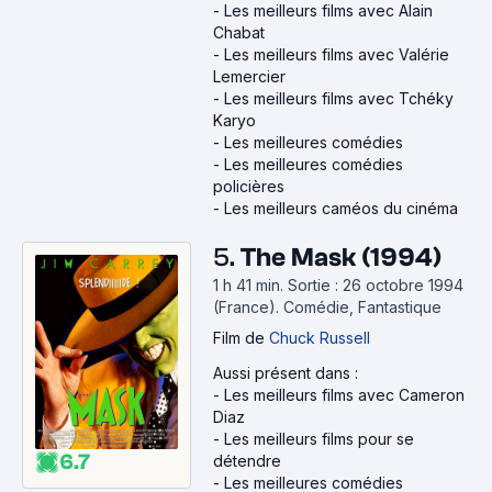
-
Les meilleurs films avec Alain
Chabat
-
Les meilleurs films avec Valérie
Lemercier
-
Les meilleurs films avec Tchéky
Karyo
-
Les meilleures comédies
-
Les meilleures comédies
policières
-
Les meilleurs caméos du cinéma
5.
The Mask (1994)
1 h 41 min
.
Sortie : 26 octobre 1994
(France).
Comédie, Fantastique
Film
de
Chuck Russell
Aussi présent dans :
-
Les meilleurs films avec Cameron
Diaz
-
Les meilleurs films pour se
6.7
détendre
-
Les meilleures comédies