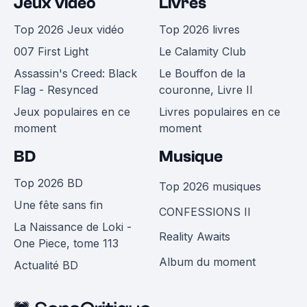
Jeux vidéo
Livres
Top 2026 Jeux vidéo
Top 2026 livres
007 First Light
Le Calamity Club
Assassin's Creed: Black
Le Bouffon de la
Flag - Resynced
couronne, Livre II
Jeux populaires en ce
Livres populaires en ce
moment
moment
BD
Musique
Top 2026 BD
Top 2026 musiques
Une fête sans fin
CONFESSIONS II
La Naissance de Loki -
Reality Awaits
One Piece, tome 113
Album du moment
Actualité BD