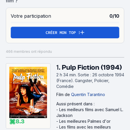
film ?
Votre participation
0/10
CRÉER MON TOP !
466 membres ont répondu
1.
Pulp Fiction (1994)
2 h 34 min
.
Sortie : 26 octobre 1994
(France).
Gangster, Policier,
Comédie
Film
de
Quentin Tarantino
Aussi présent dans :
-
Les meilleurs films avec Samuel L.
Jackson
8.3
-
Les meilleures Palmes d'or
-
Les films avec les meilleurs