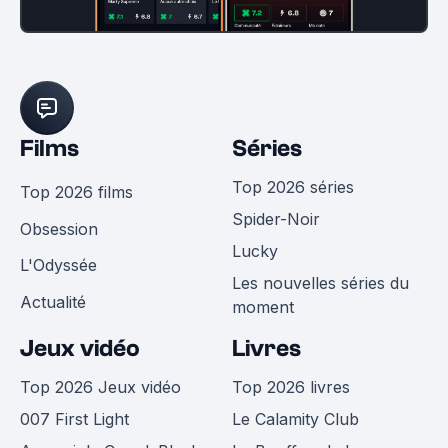
Films
Séries
Top 2026 séries
Top 2026 films
Spider-Noir
Obsession
Lucky
L'Odyssée
Les nouvelles séries du
Actualité
moment
Jeux vidéo
Livres
Top 2026 Jeux vidéo
Top 2026 livres
007 First Light
Le Calamity Club