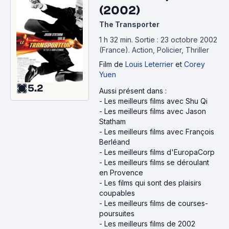
(2002)
The Transporter
1 h 32 min
.
Sortie : 23 octobre 2002
(France).
Action, Policier, Thriller
Film
de
Louis Leterrier
et
Corey
Yuen
5.2
Aussi présent dans :
-
Les meilleurs films avec Shu Qi
-
Les meilleurs films avec Jason
Statham
-
Les meilleurs films avec François
Berléand
-
Les meilleurs films d'EuropaCorp
-
Les meilleurs films se déroulant
en Provence
-
Les films qui sont des plaisirs
coupables
-
Les meilleurs films de courses-
poursuites
-
Les meilleurs films de 2002