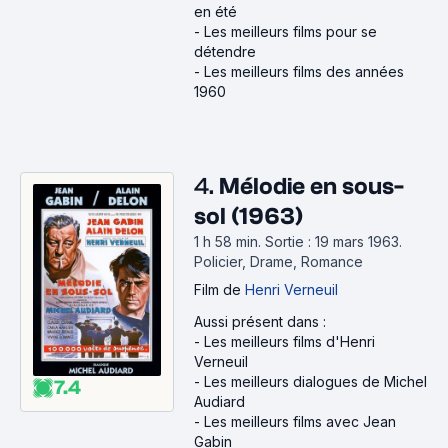
en été
-
Les meilleurs films pour se
détendre
-
Les meilleurs films des années
1960
4.
Mélodie en sous-
sol (1963)
1 h 58 min
.
Sortie : 19 mars 1963.
Policier, Drame, Romance
Film
de
Henri Verneuil
Aussi présent dans :
-
Les meilleurs films d'Henri
Verneuil
-
Les meilleurs dialogues de Michel
7.4
Audiard
-
Les meilleurs films avec Jean
Gabin