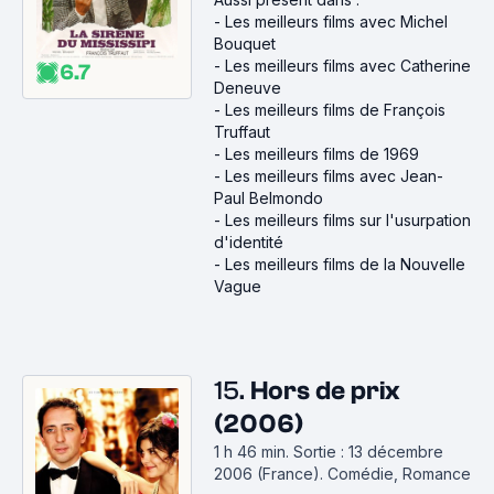
-
Les meilleurs films avec Michel
Bouquet
-
Les meilleurs films avec Catherine
6.7
Deneuve
-
Les meilleurs films de François
Truffaut
-
Les meilleurs films de 1969
-
Les meilleurs films avec Jean-
Paul Belmondo
-
Les meilleurs films sur l'usurpation
d'identité
-
Les meilleurs films de la Nouvelle
Vague
15.
Hors de prix
(2006)
1 h 46 min
.
Sortie : 13 décembre
2006 (France).
Comédie, Romance