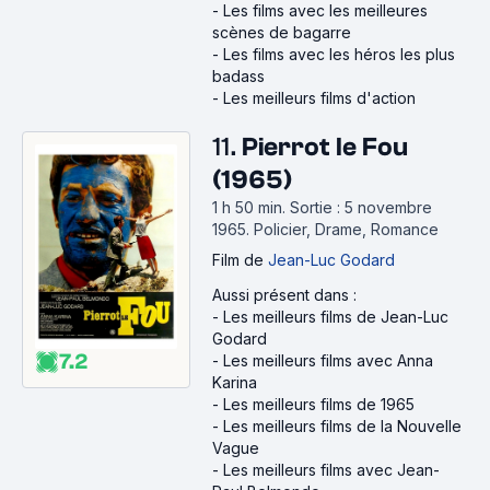
-
Les films avec les meilleures
scènes de bagarre
-
Les films avec les héros les plus
badass
-
Les meilleurs films d'action
11.
Pierrot le Fou
(1965)
1 h 50 min
.
Sortie : 5 novembre
1965.
Policier, Drame, Romance
Film
de
Jean-Luc Godard
Aussi présent dans :
-
Les meilleurs films de Jean-Luc
Godard
7.2
-
Les meilleurs films avec Anna
Karina
-
Les meilleurs films de 1965
-
Les meilleurs films de la Nouvelle
Vague
-
Les meilleurs films avec Jean-