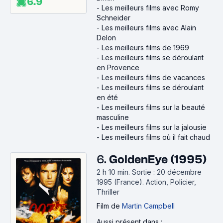
6.9
-
Les meilleurs films avec Romy
Schneider
-
Les meilleurs films avec Alain
Delon
-
Les meilleurs films de 1969
-
Les meilleurs films se déroulant
en Provence
-
Les meilleurs films de vacances
-
Les meilleurs films se déroulant
en été
-
Les meilleurs films sur la beauté
masculine
-
Les meilleurs films sur la jalousie
-
Les meilleurs films où il fait chaud
6.
GoldenEye (1995)
2 h 10 min
.
Sortie : 20 décembre
1995 (France).
Action, Policier,
Thriller
Film
de
Martin Campbell
Aussi présent dans :