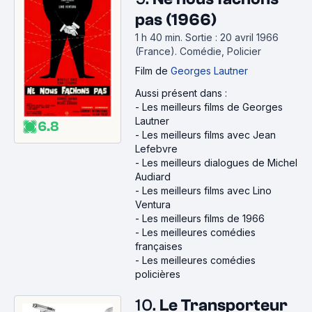
pas (1966)
1 h 40 min
.
Sortie : 20 avril 1966
(France).
Comédie, Policier
Film
de
Georges Lautner
Aussi présent dans :
-
Les meilleurs films de Georges
Lautner
6.8
-
Les meilleurs films avec Jean
Lefebvre
-
Les meilleurs dialogues de Michel
Audiard
-
Les meilleurs films avec Lino
Ventura
-
Les meilleurs films de 1966
-
Les meilleures comédies
françaises
-
Les meilleures comédies
policières
10.
Le Transporteur