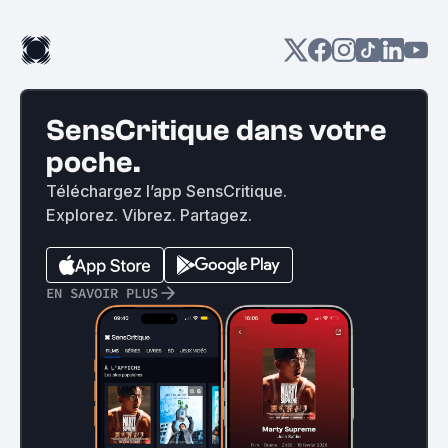
SensCritique dans votre
poche.
Téléchargez l’app SensCritique.
Explorez. Vibrez. Partagez.
EN SAVOIR PLUS