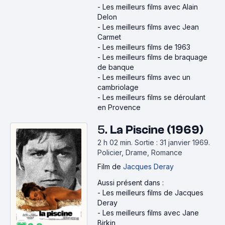
-
Les meilleurs films avec Alain
Delon
-
Les meilleurs films avec Jean
Carmet
-
Les meilleurs films de 1963
-
Les meilleurs films de braquage
de banque
-
Les meilleurs films avec un
cambriolage
-
Les meilleurs films se déroulant
en Provence
5.
La Piscine (1969)
2 h 02 min
.
Sortie : 31 janvier 1969.
Policier, Drame, Romance
Film
de
Jacques Deray
Aussi présent dans :
-
Les meilleurs films de Jacques
Deray
-
Les meilleurs films avec Jane
Birkin