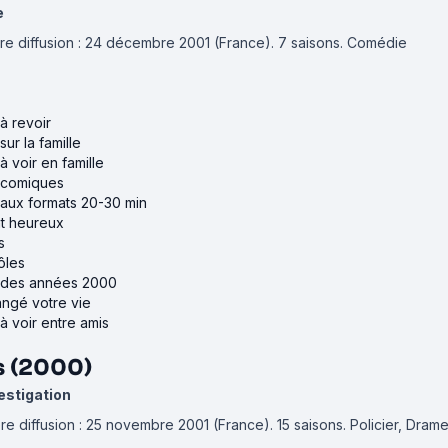
e
re diffusion : 24 décembre 2001 (France).
7 saisons.
Comédie
à revoir
sur la famille
à voir en famille
s comiques
 aux formats 20-30 min
nt heureux
s
ôles
s des années 2000
angé votre vie
à voir entre amis
s (2000)
estigation
re diffusion : 25 novembre 2001 (France).
15 saisons.
Policier, Dram