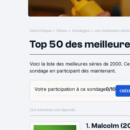
SensCritique
>
Séries
>
Sondages
>
Les meilleures séri
Top 50 des meilleur
Voici la liste des meilleures séries de 2000. Ce top a été réalisé grâce aux réponses des utilisateurs de SensCritique. Influencez les résultats de ce
sondage en participant dès maintenant.
Votre participation à ce sondage
0/10
CRÉE
224 membres ont répondu
1.
Malcolm (2