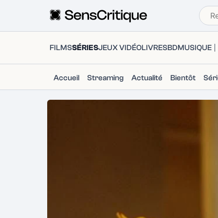
FILMS
SÉRIES
JEUX VIDÉO
LIVRES
BD
MUSIQUE
Accueil
Streaming
Actualité
Bientôt
Sér