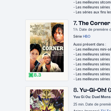
-
Les meilleures sitcom
-
Les meilleures série
-
Les séries aux fins l
7.
The Corner
1 h
.
Date de première di
Série
HBO
Aussi présent dans :
-
Les meilleures mini-s
-
Les meilleures séries
-
Les meilleures séries
-
Les meilleures séries 
-
Les meilleures séries
-
Les meilleures série
8.3
-
Les meilleures séries
8.
Yu-Gi-Oh! 
Yuu Gi Ou: Duel Mons
25 min
.
Date de premièr