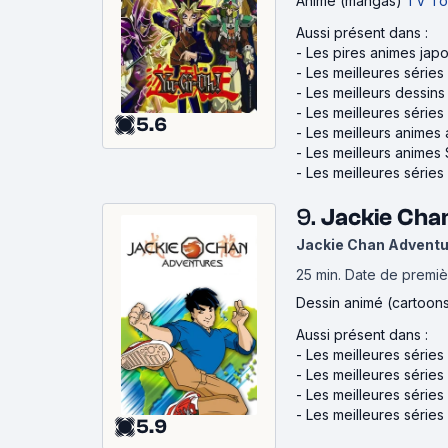
Anime (mangas)
TV To
Aussi présent dans :
-
Les pires animes japo
-
Les meilleures série
-
Les meilleurs dessin
-
Les meilleures série
5.6
-
Les meilleurs anime
-
Les meilleurs animes
-
Les meilleures série
9.
Jackie Cha
Jackie Chan Advent
25 min
.
Date de premièr
Dessin animé (cartoon
Aussi présent dans :
-
Les meilleures série
-
Les meilleures série
-
Les meilleures séries
-
Les meilleures séries
5.9