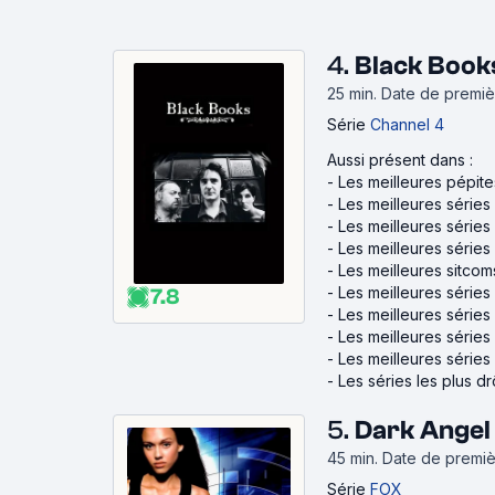
4.
Black Book
25 min
.
Date de première
Série
Channel 4
Aussi présent dans :
-
Les meilleures pépit
-
Les meilleures séries
-
Les meilleures série
-
Les meilleures séries
-
Les meilleures sitcom
-
Les meilleures séries
7.8
-
Les meilleures séries
-
Les meilleures série
-
Les meilleures série
-
Les séries les plus dr
5.
Dark Angel
45 min
.
Date de premièr
Série
FOX