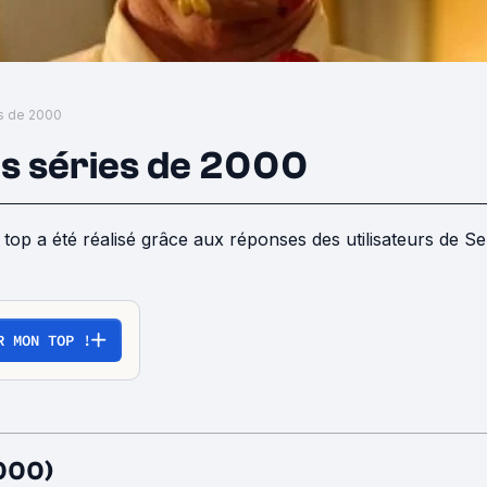
es de 2000
es séries de 2000
R MON TOP !
000)