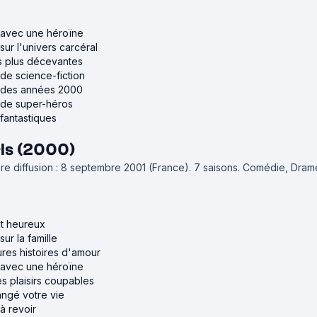
s avec une héroïne
sur l'univers carcéral
es plus décevantes
 de science-fiction
s des années 2000
s de super-héros
 fantastiques
rls (2000)
re diffusion : 8 septembre 2001 (France).
7 saisons.
Comédie, Dram
nt heureux
sur la famille
ures histoires d'amour
s avec une héroïne
es plaisirs coupables
angé votre vie
à revoir