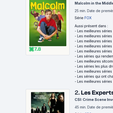
Malcolm in the Middl
25 min
.
Date de premiè
Série
FOX
Aussi présent dans :
-
Les meilleures séries 
-
Les meilleures séries 
-
Les meilleures séries 
-
Les meilleures série
7.8
-
Les meilleures séries
-
Les séries qui rende
-
Les meilleures sitcom
-
Les séries les plus dr
-
Les meilleures série
-
Les séries qui ont ch
-
Les meilleures séries 
2.
Les Expert
CSI: Crime Scene Inv
45 min
.
Date de premiè