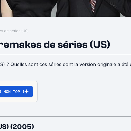
s de séries (US)
 remakes de séries (US)
) ? Quelles sont ces séries dont la version originale a été 
R MON TOP !
(US) (2005)