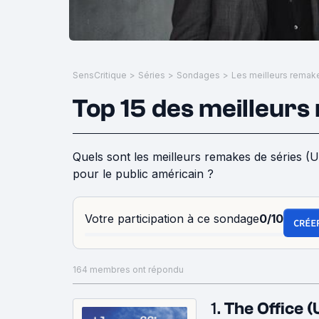
SensCritique
>
Séries
>
Sondages
>
Les meilleurs remake
Top 15 des meilleurs
Quels sont les meilleurs remakes de séries (US
pour le public américain ?
Votre participation à ce sondage
0/10
CRÉE
164 membres ont répondu
1.
The Office 