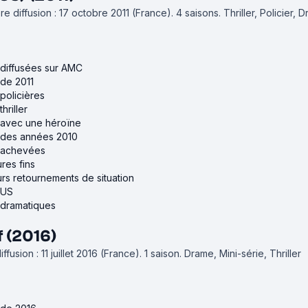
e diffusion : 17 octobre 2011 (France).
4 saisons.
Thriller, Policier, 
 diffusées sur AMC
 de 2011
 policières
hriller
s avec une héroïne
s des années 2010
s achevées
res fins
urs retournements de situation
 US
 dramatiques
f (2016)
fusion : 11 juillet 2016 (France).
1 saison.
Drame, Mini-série, Thriller