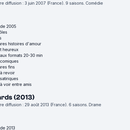
e diffusion : 3 juin 2007 (France).
9 saisons.
Comédie
s de 2005
ôles
s
ures histoires d'amour
nt heureux
 aux formats 20-30 min
s comiques
res fins
à revoir
satiriques
à voir entre amis
ards (2013)
e diffusion : 29 août 2013 (France).
6 saisons.
Drame
 de 2013