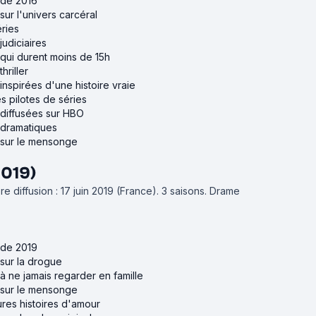
 de 2016
sur l'univers carcéral
éries
judiciaires
 qui durent moins de 15h
hriller
inspirées d'une histoire vraie
s pilotes de séries
 diffusées sur HBO
 dramatiques
s sur le mensonge
2019)
e diffusion : 17 juin 2019 (France).
3 saisons.
Drame
 de 2019
 sur la drogue
 à ne jamais regarder en famille
s sur le mensonge
ures histoires d'amour