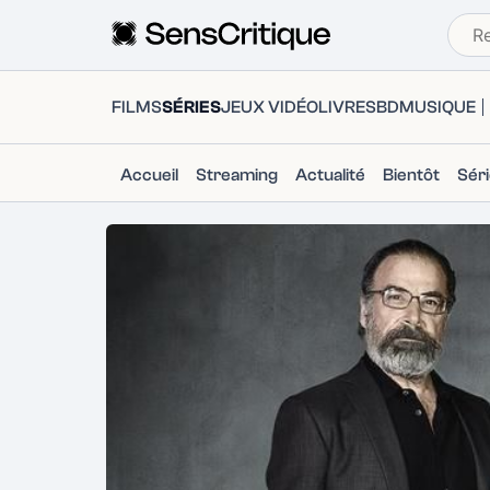
FILMS
SÉRIES
JEUX VIDÉO
LIVRES
BD
MUSIQUE
Accueil
Streaming
Actualité
Bientôt
Sér