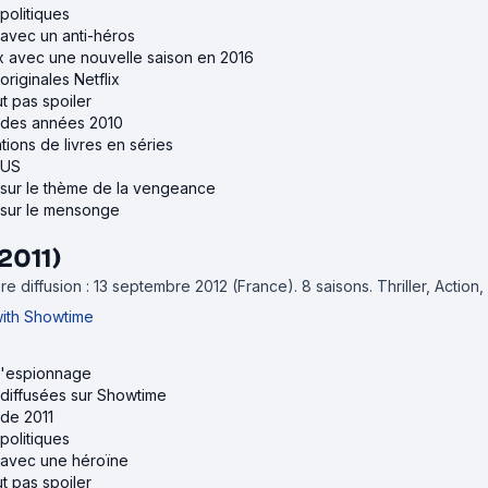
politiques
 avec un anti-héros
ix avec une nouvelle saison en 2016
originales Netflix
ut pas spoiler
s des années 2010
tions de livres en séries
 US
s sur le thème de la vengeance
s sur le mensonge
2011)
e diffusion : 13 septembre 2012 (France).
8 saisons.
Thriller, Action
with Showtime
 d'espionnage
 diffusées sur Showtime
 de 2011
politiques
s avec une héroïne
ut pas spoiler