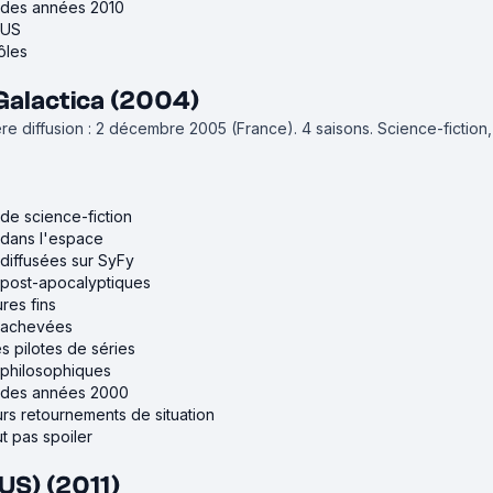
s des années 2010
 US
ôles
Galactica (2004)
re diffusion : 2 décembre 2005 (France).
4 saisons.
Science-fiction
 de science-fiction
 dans l'espace
 diffusées sur SyFy
s post-apocalyptiques
res fins
s achevées
s pilotes de séries
 philosophiques
s des années 2000
urs retournements de situation
ut pas spoiler
(US) (2011)