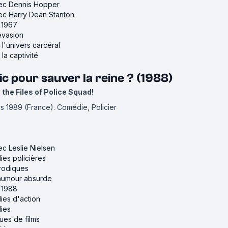
avec Dennis Hopper
vec Harry Dean Stanton
e 1967
'évasion
r l'univers carcéral
 la captivité
flic pour sauver la reine ? (1988)
the Files of Police Squad!
ars 1989 (France).
Comédie, Policier
ec Leslie Nielsen
ies policières
arodiques
d'humour absurde
e 1988
ies d'action
ies
ues de films