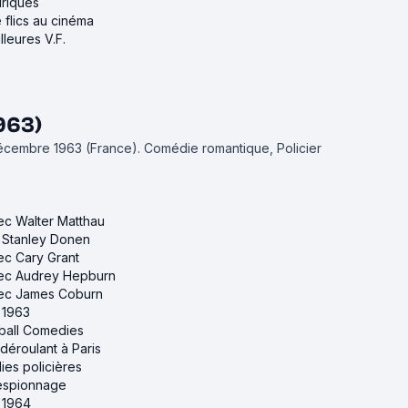
iriques
 flics au cinéma
lleures V.F.
963)
 décembre 1963 (France).
Comédie romantique, Policier
vec Walter Matthau
e Stanley Donen
vec Cary Grant
avec Audrey Hepburn
avec James Coburn
e 1963
ball Comedies
 déroulant à Paris
ies policières
'espionnage
e 1964