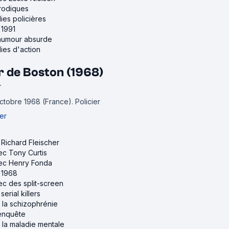
arodiques
ies policières
 1991
d'humour absurde
ies d'action
r de Boston (1968)
r
octobre 1968 (France).
Policier
er
 Richard Fleischer
vec Tony Curtis
avec Henry Fonda
e 1968
vec des split-screen
serial killers
r la schizophrénie
'enquête
r la maladie mentale