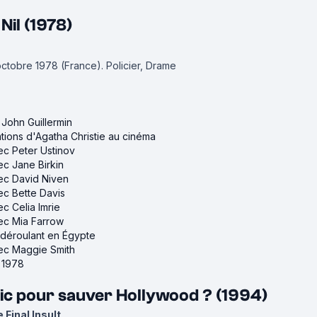
Nil (1978)
 octobre 1978 (France).
Policier, Drame
 John Guillermin
tions d'Agatha Christie au cinéma
vec Peter Ustinov
ec Jane Birkin
vec David Niven
vec Bette Davis
ec Celia Imrie
vec Mia Farrow
e déroulant en Égypte
vec Maggie Smith
e 1978
 flic pour sauver Hollywood ? (1994)
 Final Insult