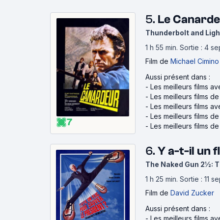
5.
Le Canarde
Thunderbolt and Ligh
1 h 55 min
.
Sortie : 4 s
Film
de
Michael Cimino
Aussi présent dans :
-
Les meilleurs films a
-
Les meilleurs films d
-
Les meilleurs films a
-
Les meilleurs films 
7
-
Les meilleurs films de 
6.
Y a-t-il un 
The Naked Gun 2½: Th
1 h 25 min
.
Sortie : 11 
Film
de
David Zucker
Aussi présent dans :
-
Les meilleurs films av