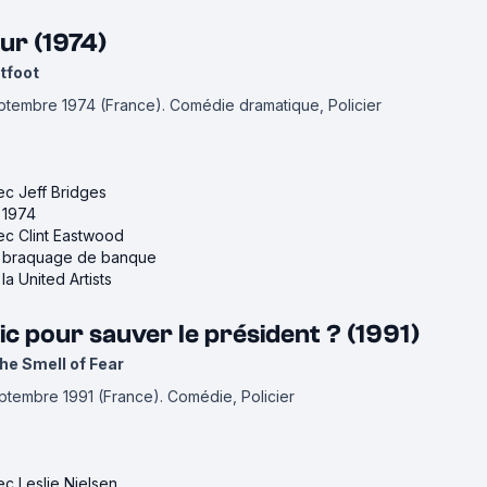
ur (1974)
tfoot
eptembre 1974 (France).
Comédie dramatique, Policier
vec Jeff Bridges
e 1974
vec Clint Eastwood
de braquage de banque
la United Artists
flic pour sauver le président ? (1991)
e Smell of Fear
septembre 1991 (France).
Comédie, Policier
ec Leslie Nielsen