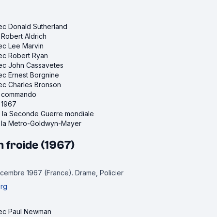
vec Donald Sutherland
 Robert Aldrich
vec Lee Marvin
vec Robert Ryan
avec John Cassavetes
vec Ernest Borgnine
vec Charles Bronson
de commando
e 1967
ur la Seconde Guerre mondiale
de la Metro-Goldwyn-Mayer
n froide (1967)
décembre 1967 (France).
Drame, Policier
erg
avec Paul Newman