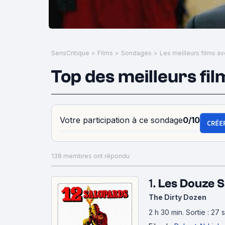
SensCritique
>
Films
>
Sondages
>
Top des meilleurs f
Votre participation à ce sondage
0/10
CRÉE
138 membres ont répondu
1.
Les Douze S
The Dirty Dozen
2 h 30 min
.
Sortie : 27