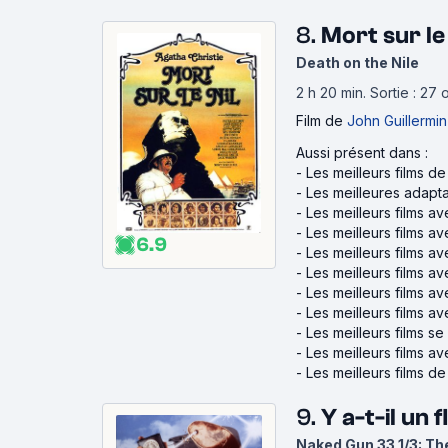
8.
Mort sur le 
Death on the Nile
2 h 20 min
.
Sortie : 27
Film
de
John Guillermin
Aussi présent dans :
-
Les meilleurs films de
-
Les meilleures adapta
-
Les meilleurs films a
-
Les meilleurs films av
6.9
-
Les meilleurs films a
-
Les meilleurs films a
-
Les meilleurs films av
-
Les meilleurs films a
-
Les meilleurs films s
-
Les meilleurs films a
-
Les meilleurs films d
9.
Y a-t-il un
Naked Gun 33 1/3: The