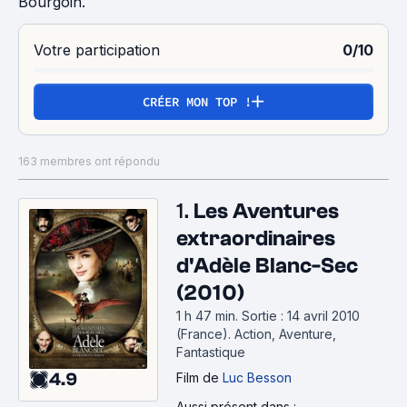
Bourgoin.
Votre participation
0/10
CRÉER MON TOP !
163 membres ont répondu
1.
Les Aventures
extraordinaires
d'Adèle Blanc-Sec
(2010)
1 h 47 min
.
Sortie : 14 avril 2010
(France).
Action, Aventure,
Fantastique
4.9
Film
de
Luc Besson
Aussi présent dans :