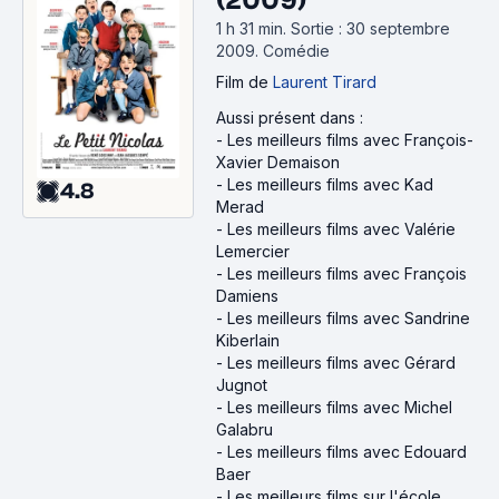
(2009)
1 h 31 min
.
Sortie : 30 septembre
2009.
Comédie
Film
de
Laurent Tirard
Aussi présent dans :
-
Les meilleurs films avec François-
Xavier Demaison
-
Les meilleurs films avec Kad
4.8
Merad
-
Les meilleurs films avec Valérie
Lemercier
-
Les meilleurs films avec François
Damiens
-
Les meilleurs films avec Sandrine
Kiberlain
-
Les meilleurs films avec Gérard
Jugnot
-
Les meilleurs films avec Michel
Galabru
-
Les meilleurs films avec Edouard
Baer
-
Les meilleurs films sur l'école