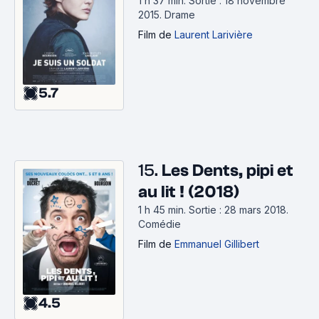
1 h 37 min
.
Sortie : 18 novembre
2015.
Drame
Film
de
Laurent Larivière
5.7
15.
Les Dents, pipi et
au lit ! (2018)
1 h 45 min
.
Sortie : 28 mars 2018.
Comédie
Film
de
Emmanuel Gillibert
4.5