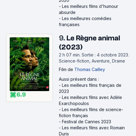
2020
-
Les meilleurs films d'humour
absurde
-
Les meilleures comédies
françaises
9.
Le Règne animal
(2023)
2 h 07 min
.
Sortie : 4 octobre 2023.
Science-fiction, Aventure, Drame
Film
de
Thomas Cailley
Aussi présent dans :
-
Les meilleurs films français de
2023
6.9
-
Les meilleurs films avec Adèle
Exarchopoulos
-
Les meilleurs films de science-
fiction français
-
Festival de Cannes 2023
-
Les meilleurs films avec Romain
Duris