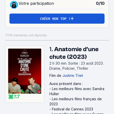
Votre participation
0/10
CRÉER MON TOP !
7176 membres ont répondu
1.
Anatomie d'une
chute (2023)
2 h 30 min
.
Sortie : 23 août 2023.
Drame, Policier, Thriller
Film
de
Justine Triet
Aussi présent dans :
-
Les meilleurs films avec Sandra
Hüller
7.7
-
Les meilleurs films français de
2023
-
Festival de Cannes 2023