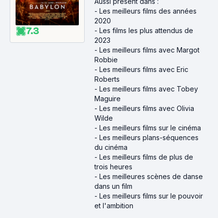
Aussi présent dans :
-
Les meilleurs films des années
2020
7.3
-
Les films les plus attendus de
2023
-
Les meilleurs films avec Margot
Robbie
-
Les meilleurs films avec Eric
Roberts
-
Les meilleurs films avec Tobey
Maguire
-
Les meilleurs films avec Olivia
Wilde
-
Les meilleurs films sur le cinéma
-
Les meilleurs plans-séquences
du cinéma
-
Les meilleurs films de plus de
trois heures
-
Les meilleures scènes de danse
dans un film
-
Les meilleurs films sur le pouvoir
et l'ambition