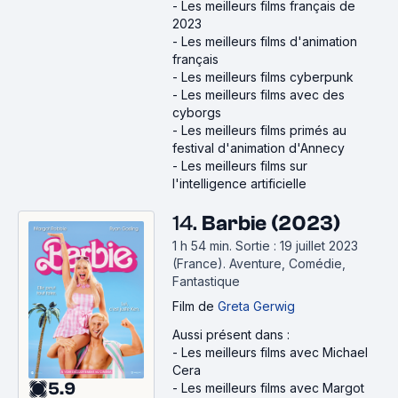
-
Les meilleurs films français de
2023
-
Les meilleurs films d'animation
français
-
Les meilleurs films cyberpunk
-
Les meilleurs films avec des
cyborgs
-
Les meilleurs films primés au
festival d'animation d'Annecy
-
Les meilleurs films sur
l'intelligence artificielle
14.
Barbie (2023)
1 h 54 min
.
Sortie : 19 juillet 2023
(France).
Aventure, Comédie,
Fantastique
Film
de
Greta Gerwig
Aussi présent dans :
-
Les meilleurs films avec Michael
Cera
5.9
-
Les meilleurs films avec Margot