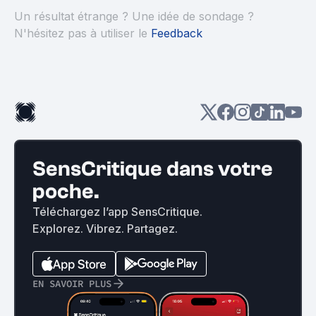
Un résultat étrange ? Une idée de sondage ?
N'hésitez pas à utiliser le
Feedback
SensCritique dans votre
poche.
Téléchargez l’app SensCritique.
Explorez. Vibrez. Partagez.
EN SAVOIR PLUS