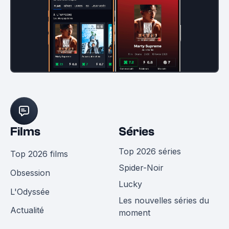
Films
Séries
Top 2026 séries
Top 2026 films
Spider-Noir
Obsession
Lucky
L'Odyssée
Les nouvelles séries du
Actualité
moment