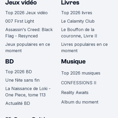
Jeux vidéo
Livres
Top 2026 Jeux vidéo
Top 2026 livres
007 First Light
Le Calamity Club
Assassin's Creed: Black
Le Bouffon de la
Flag - Resynced
couronne, Livre II
Jeux populaires en ce
Livres populaires en ce
moment
moment
BD
Musique
Top 2026 BD
Top 2026 musiques
Une fête sans fin
CONFESSIONS II
La Naissance de Loki -
Reality Awaits
One Piece, tome 113
Album du moment
Actualité BD