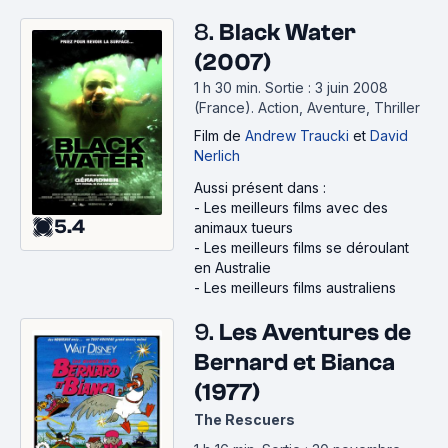
8.
Black Water
(2007)
1 h 30 min
.
Sortie : 3 juin 2008
(France).
Action, Aventure, Thriller
Film
de
Andrew Traucki
et
David
Nerlich
Aussi présent dans :
-
Les meilleurs films avec des
5.4
animaux tueurs
-
Les meilleurs films se déroulant
en Australie
-
Les meilleurs films australiens
9.
Les Aventures de
Bernard et Bianca
(1977)
The Rescuers