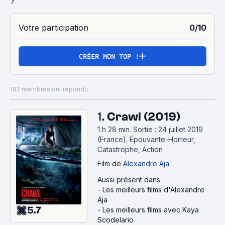
?
Votre participation
0/10
CRÉER MON TOP !
182 membres ont répondu
1.
Crawl (2019)
1 h 28 min
.
Sortie : 24 juillet 2019
(France).
Épouvante-Horreur,
Catastrophe, Action
Film
de
Alexandre Aja
Aussi présent dans :
-
Les meilleurs films d'Alexandre
Aja
5.7
-
Les meilleurs films avec Kaya
Scodelario