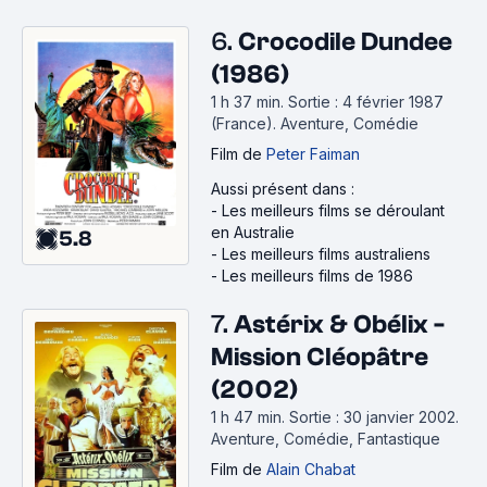
6.
Crocodile Dundee
(1986)
1 h 37 min
.
Sortie : 4 février 1987
(France).
Aventure, Comédie
Film
de
Peter Faiman
Aussi présent dans :
-
Les meilleurs films se déroulant
en Australie
5.8
-
Les meilleurs films australiens
-
Les meilleurs films de 1986
7.
Astérix & Obélix -
Mission Cléopâtre
(2002)
1 h 47 min
.
Sortie : 30 janvier 2002.
Aventure, Comédie, Fantastique
Film
de
Alain Chabat