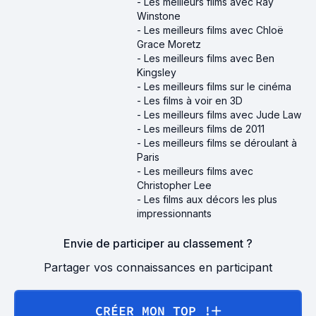
-
Les meilleurs films avec Ray
Winstone
-
Les meilleurs films avec Chloë
Grace Moretz
-
Les meilleurs films avec Ben
Kingsley
-
Les meilleurs films sur le cinéma
-
Les films à voir en 3D
-
Les meilleurs films avec Jude Law
-
Les meilleurs films de 2011
-
Les meilleurs films se déroulant à
Paris
-
Les meilleurs films avec
Christopher Lee
-
Les films aux décors les plus
impressionnants
Envie de participer au classement ?
Partager vos connaissances en participant
CRÉER MON TOP !