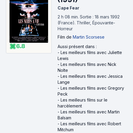
Cape Fear
2 h 08 min
.
Sortie : 18 mars 1992
(France).
Thriller, Épouvante-
Horreur
Film
de
Martin Scorsese
6.8
Aussi présent dans :
-
Les meilleurs films avec Juliette
Lewis
-
Les meilleurs films avec Nick
Nolte
-
Les meilleurs films avec Jessica
Lange
-
Les meilleurs films avec Gregory
Peck
-
Les meilleurs films sur le
harcèlement
-
Les meilleurs films avec Martin
Balsam
-
Les meilleurs films avec Robert
Mitchum