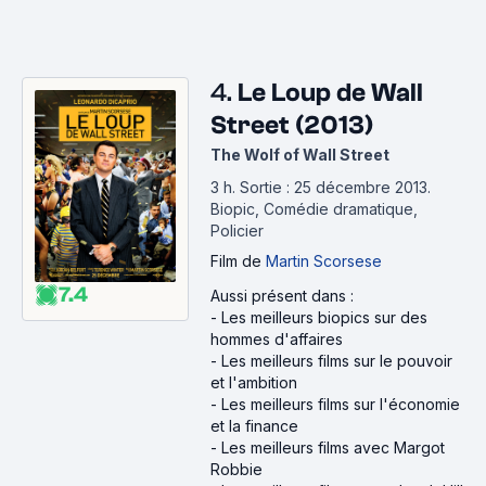
4.
Le Loup de Wall
Street (2013)
The Wolf of Wall Street
3 h
.
Sortie : 25 décembre 2013.
Biopic, Comédie dramatique,
Policier
Film
de
Martin Scorsese
7.4
Aussi présent dans :
-
Les meilleurs biopics sur des
hommes d'affaires
-
Les meilleurs films sur le pouvoir
et l'ambition
-
Les meilleurs films sur l'économie
et la finance
-
Les meilleurs films avec Margot
Robbie