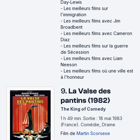
Day-Lewis
-
Les meilleurs films sur
l'immigration
-
Les meilleurs films avec Jim
Broadbent
-
Les meilleurs films avec Cameron
Diaz
-
Les meilleurs films sur la guerre
de Sécession
-
Les meilleurs films avec Liam
Neeson
-
Les meilleurs films où une ville est
à l'honneur
9.
La Valse des
pantins (1982)
The King of Comedy
1 h 49 min
.
Sortie : 18 mai 1983
(France).
Comédie, Drame
Film
de
Martin Scorsese