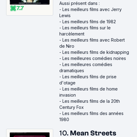
Aussi présent dans :
7.7
-
Les meilleurs films avec Jerry
Lewis
-
Les meilleurs films de 1982
-
Les meilleurs films sur le
harcèlement
-
Les meilleurs films avec Robert
de Niro
-
Les meilleurs films de kidnapping
-
Les meilleures comédies noires
-
Les meilleures comédies
dramatiques
-
Les meilleurs films de prise
d'otage
-
Les meilleurs films de home
invasion
-
Les meilleurs films de la 20th
Century Fox
-
Les meilleurs films des années
1980
10.
Mean Streets