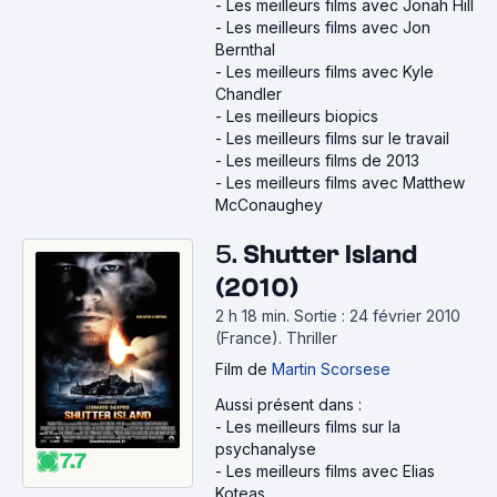
-
Les meilleurs films avec Jonah Hill
-
Les meilleurs films avec Jon
Bernthal
-
Les meilleurs films avec Kyle
Chandler
-
Les meilleurs biopics
-
Les meilleurs films sur le travail
-
Les meilleurs films de 2013
-
Les meilleurs films avec Matthew
McConaughey
5.
Shutter Island
(2010)
2 h 18 min
.
Sortie : 24 février 2010
(France).
Thriller
Film
de
Martin Scorsese
Aussi présent dans :
-
Les meilleurs films sur la
psychanalyse
7.7
-
Les meilleurs films avec Elias
Koteas