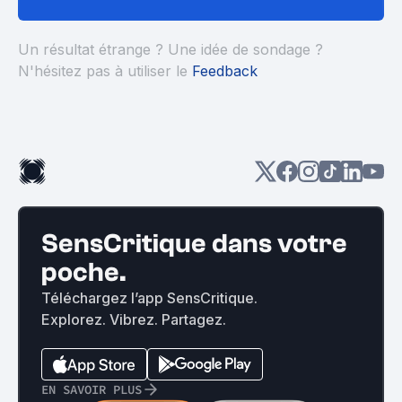
Un résultat étrange ? Une idée de sondage ?
N'hésitez pas à utiliser le
Feedback
SensCritique dans votre
poche.
Téléchargez l’app SensCritique.
Explorez. Vibrez. Partagez.
EN SAVOIR PLUS