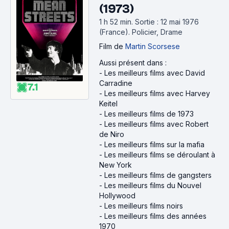
(1973)
1 h 52 min
.
Sortie : 12 mai 1976
(France).
Policier, Drame
Film
de
Martin Scorsese
Aussi présent dans :
-
Les meilleurs films avec David
Carradine
7.1
-
Les meilleurs films avec Harvey
Keitel
-
Les meilleurs films de 1973
-
Les meilleurs films avec Robert
de Niro
-
Les meilleurs films sur la mafia
-
Les meilleurs films se déroulant à
New York
-
Les meilleurs films de gangsters
-
Les meilleurs films du Nouvel
Hollywood
-
Les meilleurs films noirs
-
Les meilleurs films des années
1970