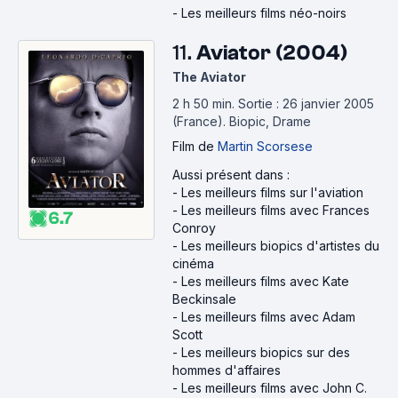
-
Les meilleurs films néo-noirs
11.
Aviator (2004)
The Aviator
2 h 50 min
.
Sortie : 26 janvier 2005
(France).
Biopic, Drame
Film
de
Martin Scorsese
Aussi présent dans :
-
Les meilleurs films sur l'aviation
-
Les meilleurs films avec Frances
6.7
Conroy
-
Les meilleurs biopics d'artistes du
cinéma
-
Les meilleurs films avec Kate
Beckinsale
-
Les meilleurs films avec Adam
Scott
-
Les meilleurs biopics sur des
hommes d'affaires
-
Les meilleurs films avec John C.