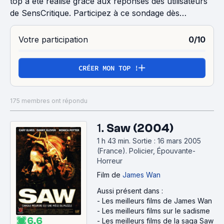
top a été réalisé grâce aux réponses des utilisateurs
de SensCritique. Participez à ce sondage dès
maintenant afin de le rendre meilleur.
Votre participation
0/10
CRÉER MON TOP !
175 membres ont répondu
1.
Saw (2004)
1 h 43 min
.
Sortie : 16 mars 2005
(France).
Policier, Épouvante-
Horreur
Film
de
James Wan
Aussi présent dans :
-
Les meilleurs films de James Wan
-
Les meilleurs films sur le sadisme
6.6
-
Les meilleurs films de la saga Saw