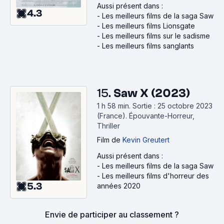
Aussi présent dans :
4.3
-
Les meilleurs films de la saga Saw
-
Les meilleurs films Lionsgate
-
Les meilleurs films sur le sadisme
-
Les meilleurs films sanglants
15.
Saw X (2023)
1 h 58 min
.
Sortie : 25 octobre 2023
(France).
Épouvante-Horreur,
Thriller
Film
de
Kevin Greutert
Aussi présent dans :
-
Les meilleurs films de la saga Saw
-
Les meilleurs films d'horreur des
5.3
années 2020
Envie de participer au classement ?