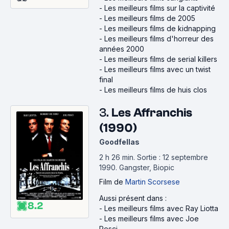
-
Les meilleurs films sur la captivité
-
Les meilleurs films de 2005
-
Les meilleurs films de kidnapping
-
Les meilleurs films d'horreur des
années 2000
-
Les meilleurs films de serial killers
-
Les meilleurs films avec un twist
final
-
Les meilleurs films de huis clos
3.
Les Affranchis
(1990)
Goodfellas
2 h 26 min
.
Sortie : 12 septembre
1990.
Gangster, Biopic
Film
de
Martin Scorsese
Aussi présent dans :
8.2
-
Les meilleurs films avec Ray Liotta
-
Les meilleurs films avec Joe
Pesci