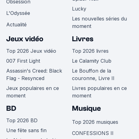
Obsession
Lucky
L'Odyssée
Les nouvelles séries du
Actualité
moment
Jeux vidéo
Livres
Top 2026 Jeux vidéo
Top 2026 livres
007 First Light
Le Calamity Club
Assassin's Creed: Black
Le Bouffon de la
Flag - Resynced
couronne, Livre II
Jeux populaires en ce
Livres populaires en ce
moment
moment
BD
Musique
Top 2026 BD
Top 2026 musiques
Une fête sans fin
CONFESSIONS II