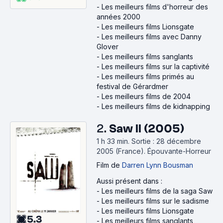
-
Les meilleurs films d'horreur des
années 2000
-
Les meilleurs films Lionsgate
-
Les meilleurs films avec Danny
Glover
-
Les meilleurs films sanglants
-
Les meilleurs films sur la captivité
-
Les meilleurs films primés au
festival de Gérardmer
-
Les meilleurs films de 2004
-
Les meilleurs films de kidnapping
2.
Saw II (2005)
1 h 33 min
.
Sortie : 28 décembre
2005 (France).
Épouvante-Horreur
Film
de
Darren Lynn Bousman
Aussi présent dans :
-
Les meilleurs films de la saga Saw
-
Les meilleurs films sur le sadisme
-
Les meilleurs films Lionsgate
5.3
-
Les meilleurs films sanglants