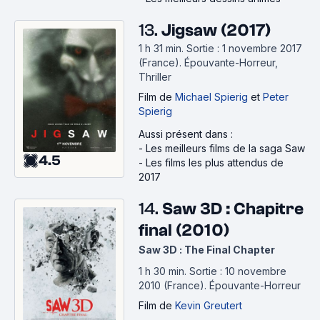
13.
Jigsaw (2017)
1 h 31 min
.
Sortie : 1 novembre 2017
(France).
Épouvante-Horreur,
Thriller
Film
de
Michael Spierig
et
Peter
Spierig
Aussi présent dans :
-
Les meilleurs films de la saga Saw
4.5
-
Les films les plus attendus de
2017
14.
Saw 3D : Chapitre
final (2010)
Saw 3D : The Final Chapter
1 h 30 min
.
Sortie : 10 novembre
2010 (France).
Épouvante-Horreur
Film
de
Kevin Greutert