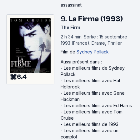
assassinat
9.
La Firme (1993)
The Firm
2 h 34 min
.
Sortie : 15 septembre
1993 (France).
Drame, Thriller
Film
de
Sydney Pollack
Aussi présent dans :
-
Les meilleurs films de Sydney
Pollack
6.4
-
Les meilleurs films avec Hal
Holbrook
-
Les meilleurs films avec Gene
Hackman
-
Les meilleurs films avec Ed Harris
-
Les meilleurs films avec Tom
Cruise
-
Les meilleurs films de 1993
-
Les meilleurs films avec un
complot