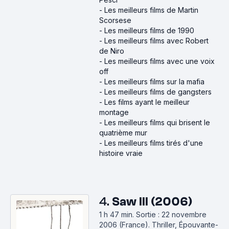
-
Les meilleurs films de Martin
Scorsese
-
Les meilleurs films de 1990
-
Les meilleurs films avec Robert
de Niro
-
Les meilleurs films avec une voix
off
-
Les meilleurs films sur la mafia
-
Les meilleurs films de gangsters
-
Les films ayant le meilleur
montage
-
Les meilleurs films qui brisent le
quatrième mur
-
Les meilleurs films tirés d'une
histoire vraie
4.
Saw III (2006)
1 h 47 min
.
Sortie : 22 novembre
2006 (France).
Thriller, Épouvante-