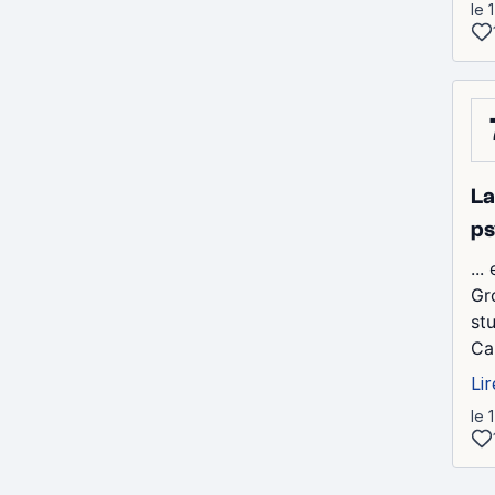
le 
La
ps
...
Gr
st
Ca
Lir
le 