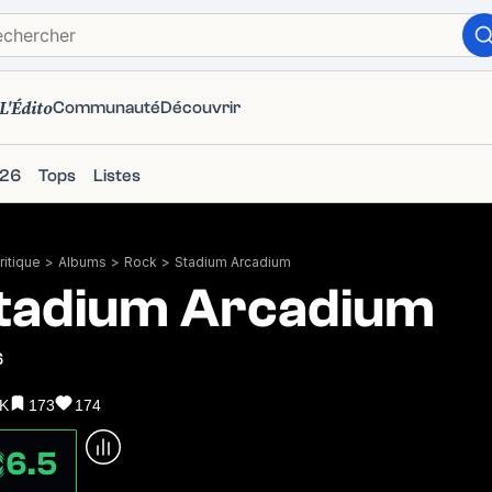
L'Édito
Communauté
Découvrir
026
Tops
Listes
itique
>
Albums
>
Rock
>
Stadium Arcadium
tadium Arcadium
6
1K
173
174
6.5