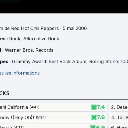
um
de
Red Hot Chili Peppers
· 5 mai 2006
es :
Rock
,
Alternative Rock
l :
Warner Bros. Records
pes :
Grammy Award: Best Rock Album
,
Rolling Stone: 100 Best Albu
s les informations
CKS
7.4
ani California
2
.
Desec
(
4:42
)
7.6
now ((Hey Oh))
4
.
Tell
(
5:34
)
6.9
harlie
6
.
Hard
(
4:37
)