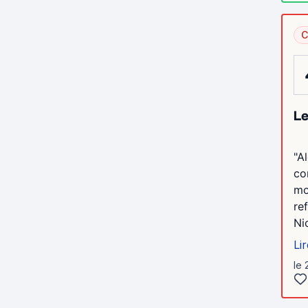
C
Le
"A
co
mo
re
Nic
Lir
le 