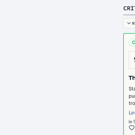
CRI
R
C
Th
St
pu
tr
Lir
le 