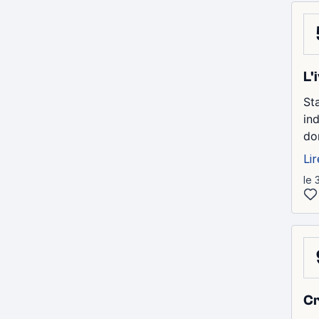
L'
St
in
don
Lir
le 
Cr