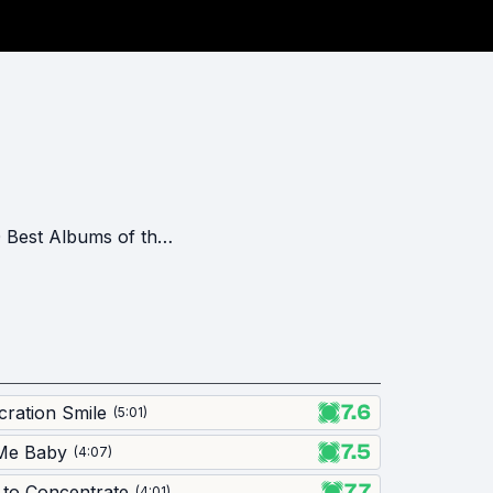
ms of the 2000s : 2011 edition
7.6
ration Smile
(
5:01
)
7.5
 Me Baby
(
4:07
)
7.7
 to Concentrate
(
4:01
)