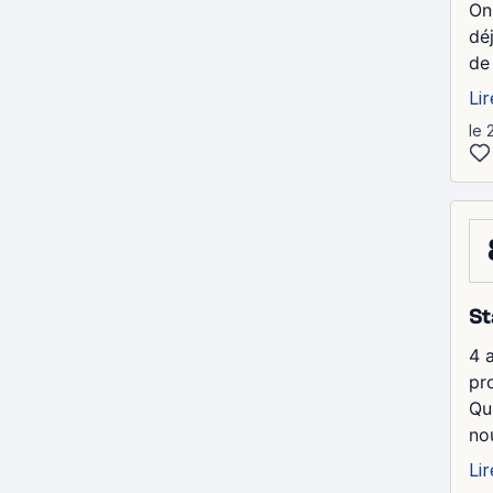
On
dé
de
Lir
le 
St
4 
pr
Qu
no
Lir