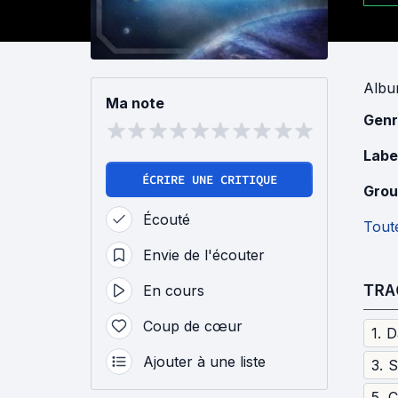
Alb
Ma note
Genr
Labe
ÉCRIRE UNE CRITIQUE
Grou
Écouté
Toute
Envie de l'écouter
TRA
En cours
Coup de cœur
1
.
D
Ajouter à une liste
3
.
S
5
.
C