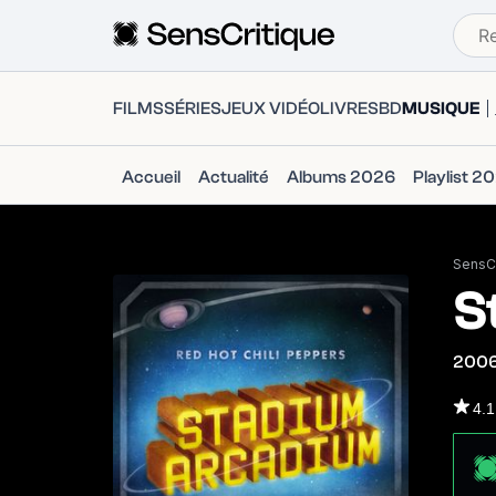
FILMS
SÉRIES
JEUX VIDÉO
LIVRES
BD
MUSIQUE
Accueil
Actualité
Albums 2026
Playlist 2
SensCr
S
200
4.