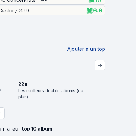
6.9
 Century
(
4:22
)
Ajouter à un top
22
e
6
Les meilleurs double-albums (ou
plus)
S
um à leur
top 10 album