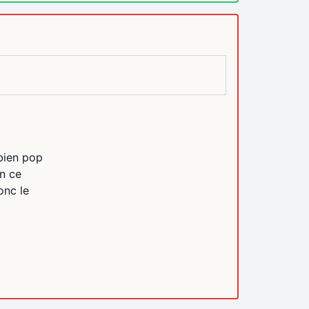
bien pop
n ce
onc le