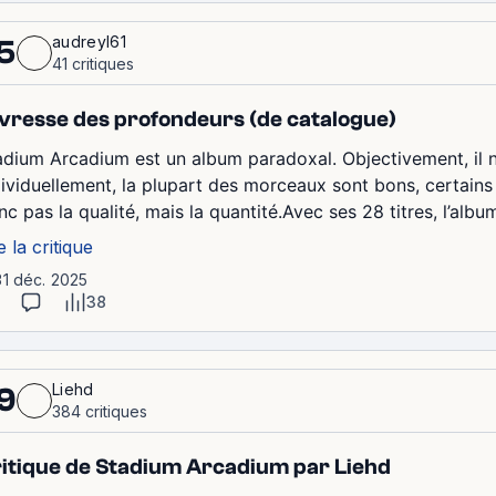
audreyl61
5
41 critiques
ivresse des profondeurs (de catalogue)
adium Arcadium est un album paradoxal. Objectivement, il n’y
dividuellement, la plupart des morceaux sont bons, certain
c pas la qualité, mais la quantité.Avec ses 28 titres, l’albu
e la critique
31 déc. 2025
38
Liehd
9
384 critiques
itique de Stadium Arcadium par Liehd