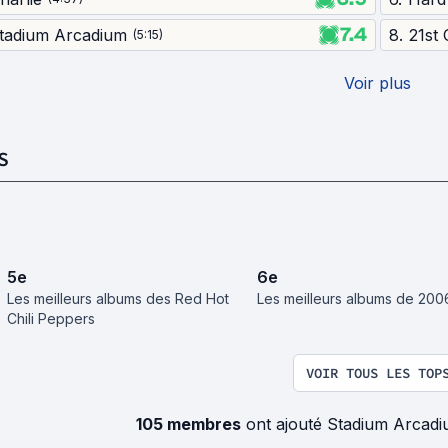
7.4
tadium Arcadium
8
.
21st
(
5:15
)
Voir plus
S
5
e
6
e
Les meilleurs albums des Red Hot
Les meilleurs albums de 200
Chili Peppers
VOIR TOUS LES TOP
105 membres
ont ajouté Stadium Arcadi