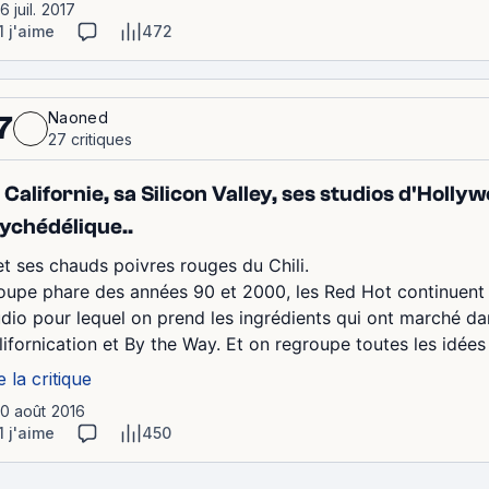
16 juil. 2017
1 j'aime
472
Naoned
7
27 critiques
 Californie, sa Silicon Valley, ses studios d'Holl
ychédélique..
 et ses chauds poivres rouges du Chili.
oupe phare des années 90 et 2000, les Red Hot continuent
udio pour lequel on prend les ingrédients qui ont marché d
lifornication et By the Way. Et on regroupe toutes les idées 
e la critique
10 août 2016
1 j'aime
450