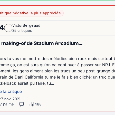
ritique négative la plus appréciée
VictorBergeaud
4
35 critiques
 making-of de Stadium Arcadium...
lors tu vas me mettre des mélodies bien rock mais surtout 
mme ça, on est surs qu'on va continuer à passer sur NRJ. E
ment, les gens aiment bien les trucs un peu post-grunge d
frain de Dani California tu me le fais bien cliché; un truc que
kelback aurait pu faire, tu...
e la critique
27 nov. 2021
7 j'aime
488