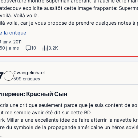
 couverture montre Superman arborant la faucille et le marte
atdecouv explicite aussitôt cette image frappante: Superm
voilà. Voilà voilà.
ilà voilà, car je vous propose de prendre quelques notes à pa
e la critique
9 janv. 2011
50 j'aime
10
3.2K
Gwangelinhael
7
599 critiques
упермен: Красный Сын
écris une critique seulement parce que je suis content de son
ut me semble avoir été dit sur cette BD.
rk Millar a une excellente idée de faire atterrir la navette 
ire du symbole de la propagande américaine un héros soviét
..