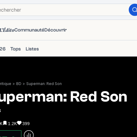
L'Édito
Communauté
Découvrir
26
Tops
Listes
itique
>
BD
>
Superman: Red Son
uperman: Red Son
3
7K
1.2K
399