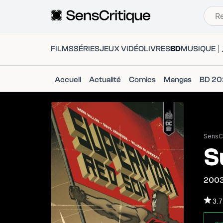
FILMS
SÉRIES
JEUX VIDÉO
LIVRES
BD
MUSIQUE
Accueil
Actualité
Comics
Mangas
BD 20
SensCr
S
200
3.