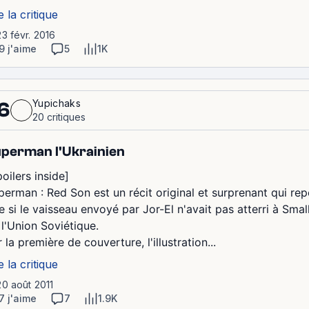
e la critique
23 févr. 2016
9 j'aime
5
1K
Yupichaks
6
20 critiques
perman l'Ukrainien
oilers inside]
perman : Red Son est un récit original et surprenant qui rep
re si le vaisseau envoyé par Jor-El n'avait pas atterri à Sma
 l'Union Soviétique.
 la première de couverture, l'illustration...
e la critique
20 août 2011
7 j'aime
7
1.9K