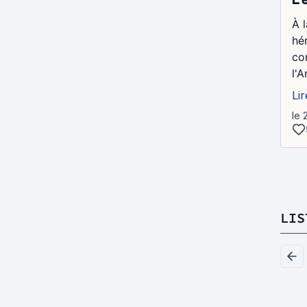
À 
hé
co
l'A
Lir
le 
LIS