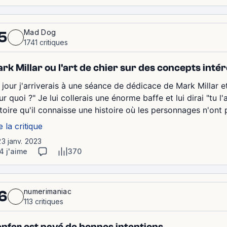
Mad Dog
5
1741 critiques
rk Millar ou l'art de chier sur des concepts inté
 jour j'arriverais à une séance de dédicace de Mark Millar
r quoi ?" Je lui collerais une énorme baffe et lui dirai "tu l'
toire qu'il connaisse une histoire où les personnages n'ont p
e la critique
23 janv. 2023
4 j'aime
370
numerimaniac
6
113 critiques
enfer est pavé de bonnes intentions