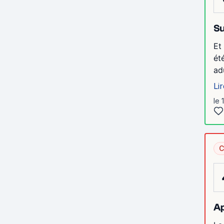
Su
Et
ét
ad
Lir
le 
C
Ap