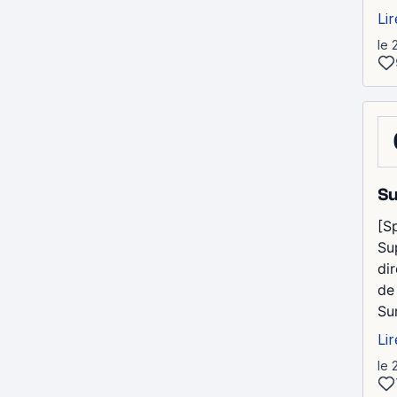
Lir
le 
Su
[Sp
Su
di
de
Sur
Lir
le 