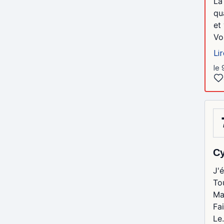
La
qu
et 
Vo
Lir
le 
С
J'
To
Ma
Fa
Le.