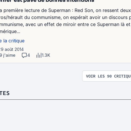
la première lecture de Superman : Red Son, on ressent deux
ros/hérault du communisme, on espérait avoir un discours pol
mmunisme, avec un effet de miroir entre ce Superman là et 
mérique...
e la critique
29 août 2014
9 j'aime
4
1.3K
VOIR LES 90 CRITIQU
TES