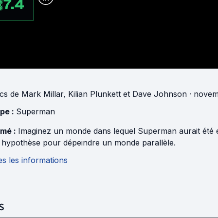
7.4
cs
de
Mark Millar
,
Kilian Plunkett
et
Dave Johnson
· novem
pe :
Superman
mé :
Imaginez un monde dans lequel Superman aurait été é
e hypothèse pour dépeindre un monde parallèle.
s les informations
S