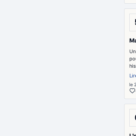
Ma
Un
pou
his
Lir
le 
L'