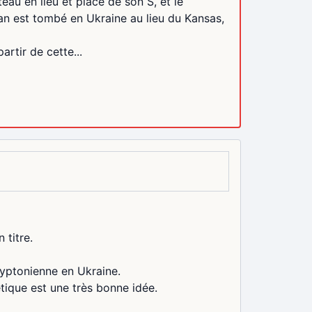
au en lieu et place de son S, et le
an est tombé en Ukraine au lieu du Kansas,
rtir de cette...
 titre.
kryptonienne en Ukraine.
ique est une très bonne idée.