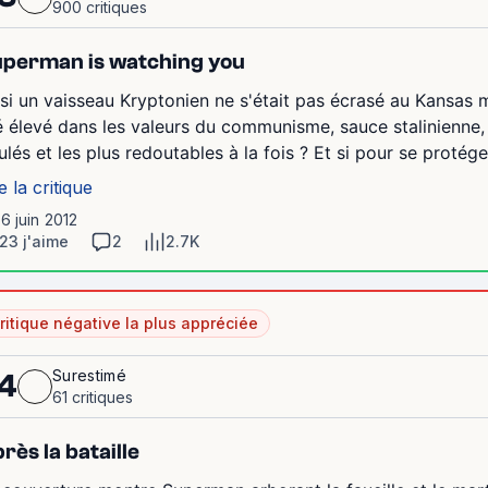
900 critiques
perman is watching you
 si un vaisseau Kryptonien ne s'était pas écrasé au Kansas ma
é élevé dans les valeurs du communisme, sauce stalinienne,
ulés et les plus redoutables à la fois ? Et si pour se protége
e la critique
16 juin 2012
23 j'aime
2
2.7K
ritique négative la plus appréciée
Surestimé
4
61 critiques
rès la bataille