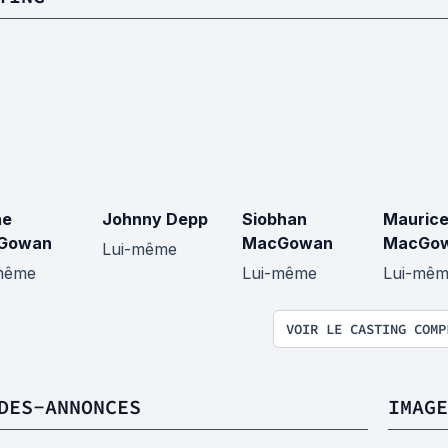
ne
Johnny Depp
Siobhan
Mauric
Gowan
MacGowan
MacGo
Lui-même
même
Lui-même
Lui-mê
VOIR LE CASTING COMP
DES-ANNONCES
IMAGE