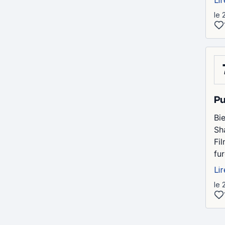
le 
Pu
Bi
Sh
Fi
fur
Lir
le 