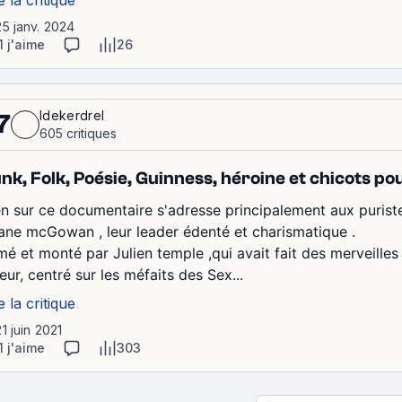
25 janv. 2024
1 j'aime
26
ldekerdrel
7
605 critiques
nk, Folk, Poésie, Guinness, héroine et chicots pou
en sur ce documentaire s'adresse principalement aux purist
ane mcGowan , leur leader édenté et charismatique .
lmé et monté par Julien temple ,qui avait fait des merveilles
eur, centré sur les méfaits des Sex...
e la critique
21 juin 2021
1 j'aime
303