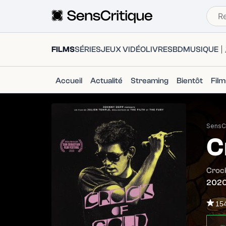
FILMS
SÉRIES
JEUX VIDÉO
LIVRES
BD
MUSIQUE
Accueil
Actualité
Streaming
Bientôt
Fil
SensCr
C
Croc
202
15