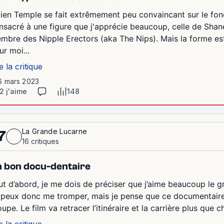
lien Temple se fait extrêmement peu convaincant sur le fon
nsacré à une figure que j'apprécie beaucoup, celle de Sh
mbre des Nipple Erectors (aka The Nips). Mais la forme est
ur moi...
e la critique
 6 mars 2023
2 j'aime
148
La Grande Lucarne
7
16 critiques
 bon docu-dentaire
ut d’abord, je me dois de préciser que j’aime beaucoup l
 peux donc me tromper, mais je pense que ce documentaire n
upe. Le film va retracer l’itinéraire et la carrière plus que
e la critique