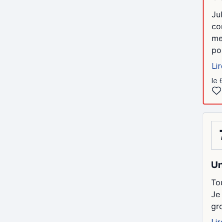
Ju
co
me
po
Lir
le
Un
To
Je
gro
Lir