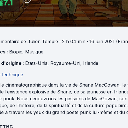
7.1
mentaire
de
Julien Temple
· 2 h 04 min
· 16 juin 2021 (Fra
es :
Biopic
,
Musique
 d'origine :
États-Unis
,
Royaume-Uni
,
Irlande
e technique
ple cinématographique dans la vie de Shane MacGowan, le f
lle l’existence explosive de Shane, de sa jeunesse en Irlan
e punk. Nous découvrons les passions de MacGowan, son 
ue, de l’histoire, de la spiritualité et de la culture populair
 à travers les yeux du grand poète punk lui-même et du ce
TING