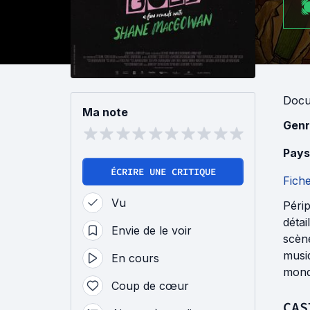
Docu
Ma note
Genr
Pays
ÉCRIRE UNE CRITIQUE
Fich
Vu
Péri
détai
Envie de le voir
scèn
musiq
En cours
monde
Coup de cœur
CAS