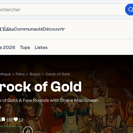
L'Édito
Communauté
Découvrir
ms 2026
Tops
Listes
itique
>
Films
>
Biopic
>
Crock of Gold
rock of Gold
k of Gold: A Few Rounds with Shane MacGowan
0
4
130
12