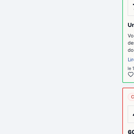
Un
Vo
de
do
Lir
le 
C
60