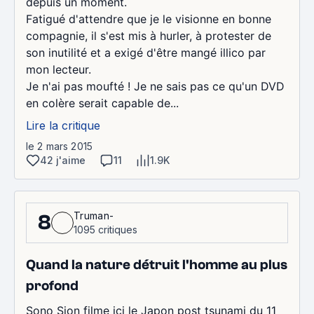
depuis un moment.
Fatigué d'attendre que je le visionne en bonne
compagnie, il s'est mis à hurler, à protester de
son inutilité et a exigé d'être mangé illico par
mon lecteur.
Je n'ai pas moufté ! Je ne sais pas ce qu'un DVD
en colère serait capable de...
Lire la critique
le 2 mars 2015
42 j'aime
11
1.9K
Truman-
8
1095 critiques
Quand la nature détruit l'homme au plus
profond
Sono Sion filme ici le Japon post tsunami du 11