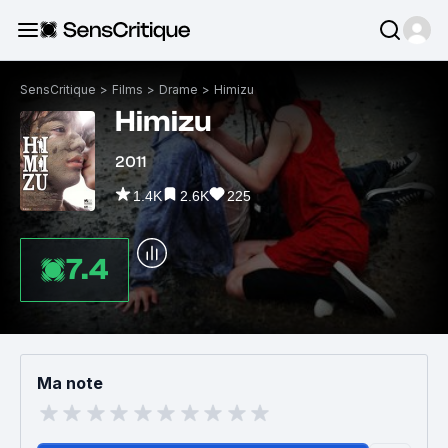
SensCritique
>
Films
>
Drame
>
Himizu
Himizu
2011
1.4K
2.6K
225
7.4
Ma note