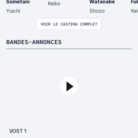
Sometani
Watanabe
Fu
Keiko
Yuichi
Shozo
Ke
VOIR LE CASTING COMPLET
BANDES-ANNONCES
VOST
1