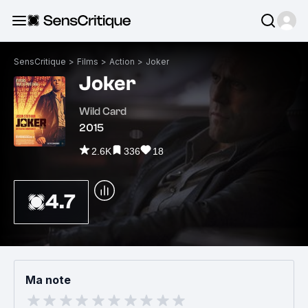
SensCritique
>
Films
>
Action
>
Joker
Joker
Wild Card
2015
2.6K
336
18
4.7
Ma note