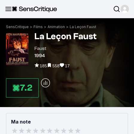
SensCritique
>
Films
>
Animation
>
La Leçon Faust
La Leçon Faust
Faust
1994
185
558
17
7.2
Ma note