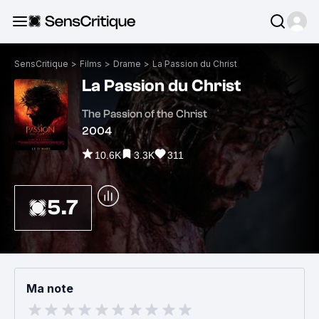
SensCritique
>
Films
>
Drame
>
La Passion du Christ
La Passion du Christ
The Passion of the Christ
2004
10.6K
3.3K
311
5.7
Ma note