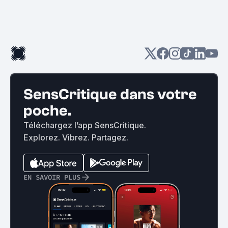
SensCritique dans votre
poche.
Téléchargez l’app SensCritique.
Explorez. Vibrez. Partagez.
EN SAVOIR PLUS