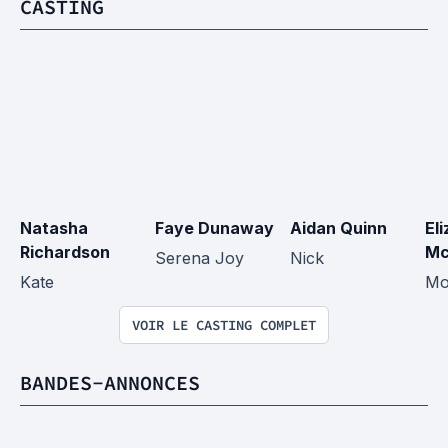
CASTING
Natasha 
Faye Dunaway
Aidan Quinn
El
Richardson
Mc
Serena Joy
Nick
Kate
Mo
VOIR LE CASTING COMPLET
BANDES-ANNONCES