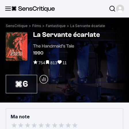
SensCritique
>
Films
>
Fantastique
>
La Servante écarlate
La Servante écarlate
The Handmaid's Tale
1990
754
813
11
6
Ma note