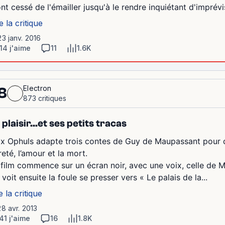
ont cessé de l'émailler jusqu'à le rendre inquiétant d'imprévisi
e la critique
23 janv. 2016
14 j'aime
11
1.6K
Electron
8
873 critiques
 plaisir...et ses petits tracas
x Ophuls adapte trois contes de Guy de Maupassant pour des 
eté, l’amour et la mort.
 film commence sur un écran noir, avec une voix, celle de M
voit ensuite la foule se presser vers « Le palais de la...
e la critique
28 avr. 2013
41 j'aime
16
1.8K