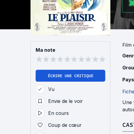
Film
Ma note
Genr
Grou
ÉCRIRE UNE CRITIQUE
Pays
Vu
Fich
Envie de le voir
Une v
autou
En cours
CAS
Coup de cœur