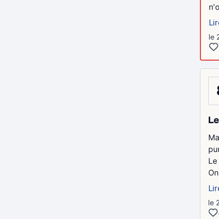
n'
Lir
le 
Le
Ma
pur
Le
On 
Lir
le 