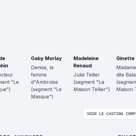
de
Gaby Morlay
Madeleine
Ginette
hin
Renaud
Denise, la
Madame 
octeur
femme
Julia Tellier
dite Bal
ment "Le
d"Ambroise
(segment "La
(segmen
ue")
(segment "Le
Maison Tellier")
Maison T
Masque")
VOIR LE CASTING COMP