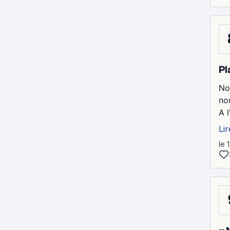
Pl
No
no
A l
Lir
le 