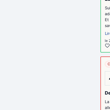
Su
ad
Et
sav
Lir
le 
C
De
La
al