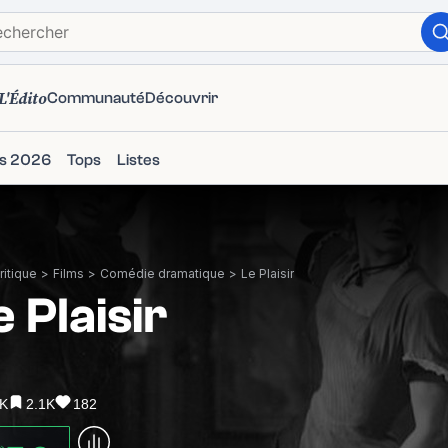
L'Édito
Communauté
Découvrir
ms 2026
Tops
Listes
itique
>
Films
>
Comédie dramatique
>
Le Plaisir
e Plaisir
1K
2.1K
182