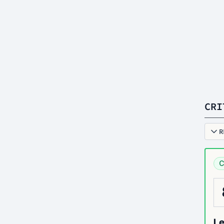
CRI
R
C
Le