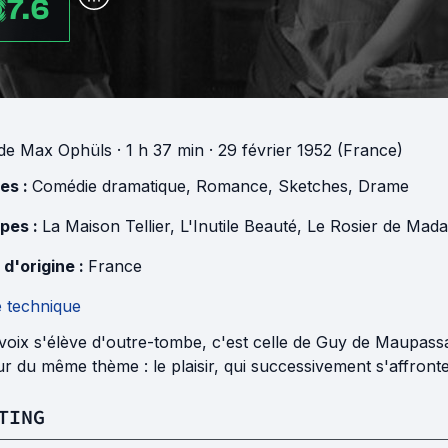
7.6
de
Max Ophüls
· 1 h 37 min
· 29 février 1952 (France)
es :
Comédie dramatique
,
Romance
,
Sketches
,
Drame
pes :
La Maison Tellier
,
L'Inutile Beauté
,
Le Rosier de Mad
 d'origine :
France
e technique
oix s'élève d'outre-tombe, c'est celle de Guy de Maupassant
r du même thème : le plaisir, qui successivement s'affronte
TING