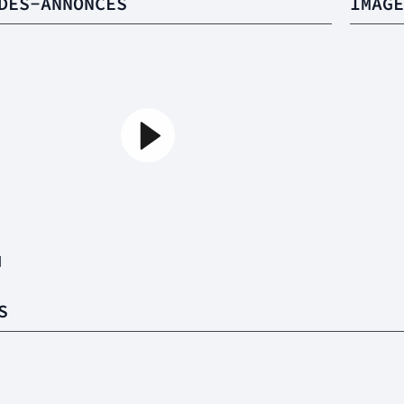
DES-ANNONCES
IMAGE
1
S