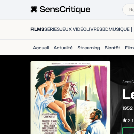
FILMS
SÉRIES
JEUX VIDÉO
LIVRES
BD
MUSIQUE
Accueil
Actualité
Streaming
Bientôt
Fil
SensCr
L
1952
2.