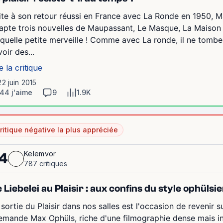
ite à son retour réussi en France avec La Ronde en 1950, Ma
apte trois nouvelles de Maupassant, Le Masque, La Maison T
 quelle petite merveille ! Comme avec La ronde, il ne tombe
oir des...
e la critique
22 juin 2015
44 j'aime
9
1.9K
ritique négative la plus appréciée
Kelemvor
4
787 critiques
 Liebelei au Plaisir : aux confins du style ophülsi
 sortie du Plaisir dans nos salles est l'occasion de revenir s
lemande Max Ophüls, riche d'une filmographie dense mais i