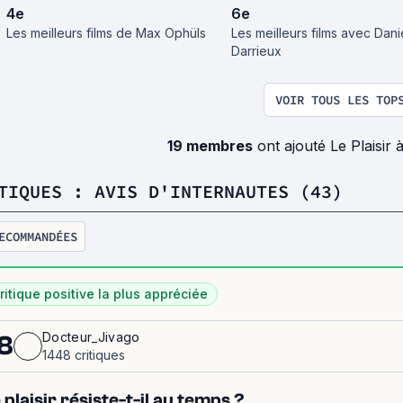
4
e
6
e
Les meilleurs films de Max Ophüls
Les meilleurs films avec Dani
Darrieux
VOIR TOUS LES TOP
19 membres
ont ajouté Le Plaisir 
TIQUES : AVIS D'INTERNAUTES (43)
ECOMMANDÉES
ritique positive la plus appréciée
Docteur_Jivago
8
1448 critiques
 plaisir résiste-t-il au temps ?