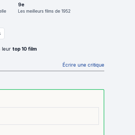
9
e
elle
Les meilleurs films de 1952
S
à leur
top 10 film
Écrire une critique