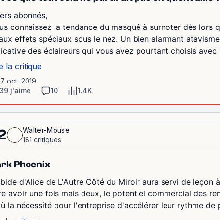
ers abonnés,
us connaissez la tendance du masqué à surnoter dès lors qu
aux effets spéciaux sous le nez. Un bien alarmant atavisme
dicative des éclaireurs qui vous avez pourtant choisis avec s
e la critique
17 oct. 2019
39 j'aime
10
1.4K
Walter-Mouse
2
181 critiques
rk Phoenix
 bide d'Alice de L'Autre Côté du Miroir aura servi de leçon à
ire avoir une fois mais deux, le potentiel commercial des rem
ù la nécessité pour l'entreprise d'accélérer leur rythme de p