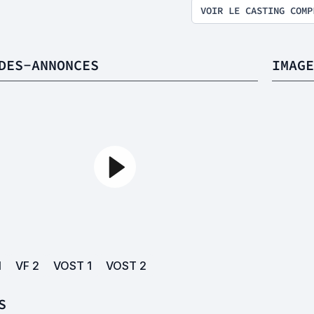
VOIR LE CASTING COMP
DES-ANNONCES
IMAGE
1
VF
2
VOST
1
VOST
2
S