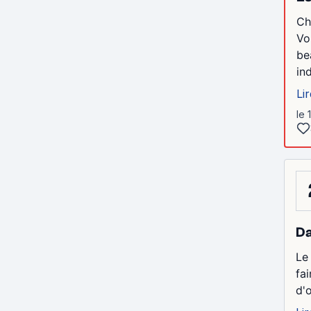
Ch
Vo
be
in
Lir
le 
Da
Le
fa
d'o