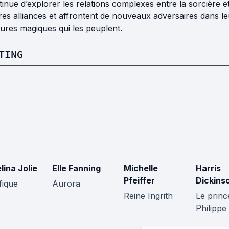
inue d’explorer les relations complexes entre la sorcière et
res alliances et affrontent de nouveaux adversaires dans l
ures magiques qui les peuplent.
TING
lina Jolie
Elle Fanning
Michelle
Harris
Pfeiffer
Dickins
fique
Aurora
Reine Ingrith
Le princ
Philippe