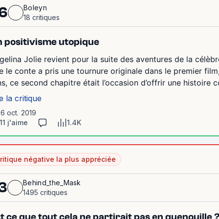
Boleyn
6
18 critiques
 positivisme utopique
gelina Jolie revient pour la suite des aventures de la célè
e le conte a pris une tournure originale dans le premier film,
ns, ce second chapitre était l’occasion d’offrir une histoire 
e la critique
16 oct. 2019
11 j'aime
1.4K
ritique négative la plus appréciée
Behind_the_Mask
3
1495 critiques
t ce que tout cela ne partirait pas en quenouille 