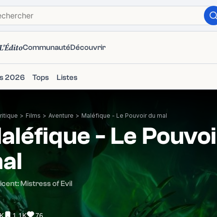
L'Édito
Communauté
Découvrir
ms 2026
Tops
Listes
itique
>
Films
>
Aventure
>
Maléfique - Le Pouvoir du mal
aléfique - Le Pouvoi
al
icent: Mistress of Evil
8K
1.1K
76