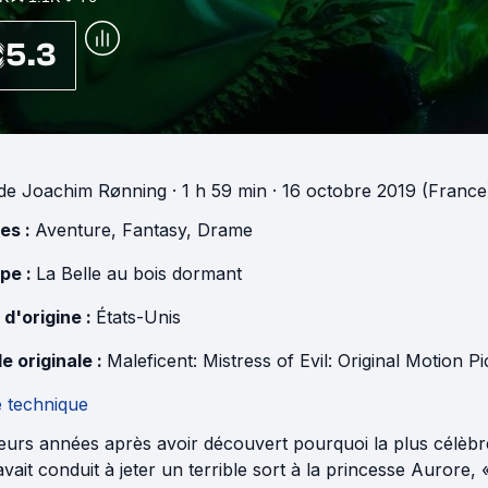
5.3
de
Joachim Rønning
· 1 h 59 min
· 16 octobre 2019 (France
es :
Aventure
,
Fantasy
,
Drame
pe :
La Belle au bois dormant
 d'origine :
États-Unis
e originale :
Maleficent: Mistress of Evil: Original Motion 
e technique
ieurs années après avoir découvert pourquoi la plus célèbr
l’avait conduit à jeter un terrible sort à la princesse Au