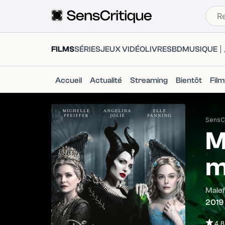
FILMS
SÉRIES
JEUX VIDÉO
LIVRES
BD
MUSIQUE
Accueil
Actualité
Streaming
Bientôt
Fil
SensCr
M
m
Malef
2019
4.