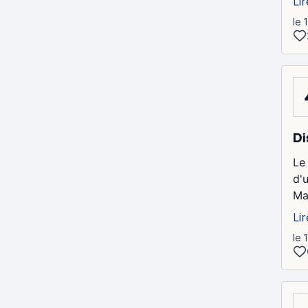
Lir
le 
Di
Le 
d'
Ma
Lir
le 