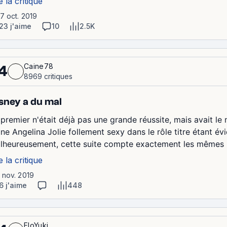
e la critique
17 oct. 2019
23 j'aime
10
2.5K
Caine78
4
8969 critiques
sney a du mal
premier n'était déjà pas une grande réussite, mais avait le m
une Angelina Jolie follement sexy dans le rôle titre étant é
lheureusement, cette suite compte exactement les mêmes (g
e la critique
1 nov. 2019
6 j'aime
448
FloYuki