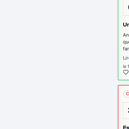
Un
An
qu
fa
Lir
le 
C
Es