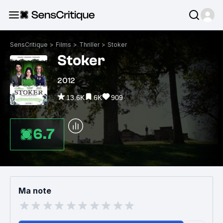
SensCritique
>
Films
>
Thriller
>
Stoker
Stoker
2012
13.6K
6K
909
6.7
Ma note