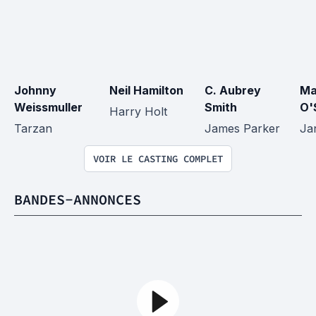
Johnny 
Neil Hamilton
C. Aubrey 
Ma
Weissmuller
Smith
O'
Harry Holt
Tarzan
James Parker
Ja
VOIR LE CASTING COMPLET
BANDES-ANNONCES