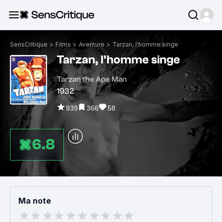
SensCritique
>
Films
>
Aventure
>
Tarzan, l'homme singe
Tarzan, l'homme singe
Tarzan the Ape Man
1932
939
366
58
6.8
Ma note