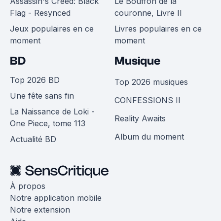
Assassin's Creed: Black
Le Bouffon de la
Flag - Resynced
couronne, Livre II
Jeux populaires en ce
Livres populaires en ce
moment
moment
BD
Musique
Top 2026 BD
Top 2026 musiques
Une fête sans fin
CONFESSIONS II
La Naissance de Loki -
Reality Awaits
One Piece, tome 113
Album du moment
Actualité BD
À propos
Notre application mobile
Notre extension