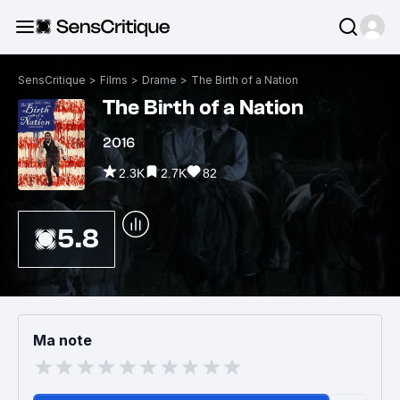
SensCritique
>
Films
>
Drame
>
The Birth of a Nation
The Birth of a Nation
2016
2.3K
2.7K
82
5.8
Ma note