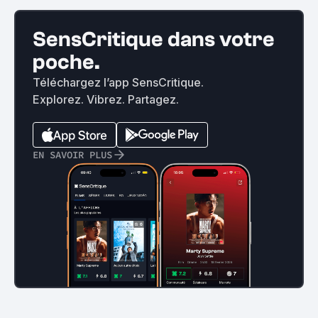
SensCritique dans votre
poche.
Téléchargez l’app SensCritique.
Explorez. Vibrez. Partagez.
EN SAVOIR PLUS