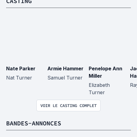
CASTING
Nate Parker
Armie Hammer
Penelope Ann 
Ja
Miller
Ha
Nat Turner
Samuel Turner
Elizabeth 
Ra
Turner
VOIR LE CASTING COMPLET
BANDES-ANNONCES