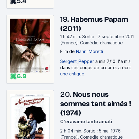
5.4
19.
Habemus Papam
(2011)
1 h 42 min
.
Sortie : 7 septembre 2011
(France).
Comédie dramatique
Film
de
Nanni Moretti
Sergent_Pepper
a mis 7/10, l'a mis
dans ses coups de cœur et a écrit
une critique
.
6.9
20.
Nous nous
sommes tant aimés !
(1974)
C'eravamo tanto amati
2 h 04 min
.
Sortie : 5 mai 1976
(France).
Comédie dramatique