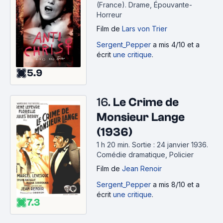
(France).
Drame, Épouvante-
Horreur
Film
de
Lars von Trier
Sergent_Pepper
a mis 4/10 et a
écrit
une critique
.
5.9
16.
Le Crime de
Monsieur Lange
(1936)
1 h 20 min
.
Sortie : 24 janvier 1936.
Comédie dramatique, Policier
Film
de
Jean Renoir
Sergent_Pepper
a mis 8/10 et a
écrit
une critique
.
7.3