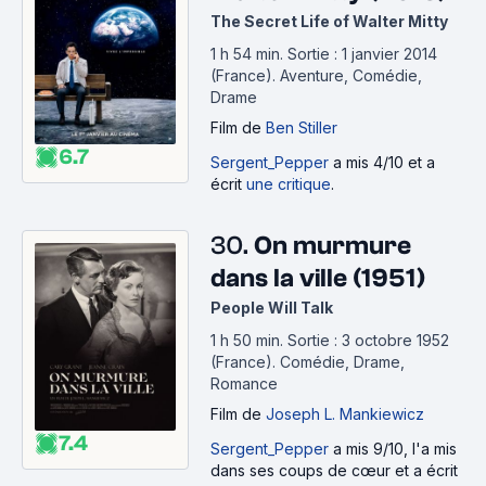
The Secret Life of Walter Mitty
1 h 54 min
.
Sortie : 1 janvier 2014
(France).
Aventure, Comédie,
Drame
Film
de
Ben Stiller
6.7
Sergent_Pepper
a mis 4/10 et a
écrit
une critique
.
30.
On murmure
dans la ville (1951)
People Will Talk
1 h 50 min
.
Sortie : 3 octobre 1952
(France).
Comédie, Drame,
Romance
Film
de
Joseph L. Mankiewicz
7.4
Sergent_Pepper
a mis 9/10, l'a mis
dans ses coups de cœur et a écrit