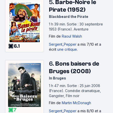
5.
Barbe-Noire le
Pirate (1952)
Blackbeard the Pirate
1 h 39 min
.
Sortie : 30 septembre
1953 (France).
Aventure
Film
de
Raoul Walsh
Sergent_Pepper
a mis 7/10 et a
6.1
écrit
une critique
.
6.
Bons baisers de
Bruges (2008)
In Bruges
1 h 47 min
.
Sortie : 25 juin 2008
(France).
Comédie dramatique,
Gangster, Film noir
Film
de
Martin McDonagh
7
Sergent_Pepper
a mis 8/10 et a