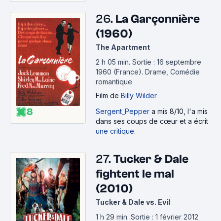
26.
La Garçonnière
(1960)
The Apartment
2 h 05 min
.
Sortie : 16 septembre
1960 (France).
Drame, Comédie
romantique
Film
de
Billy Wilder
8
Sergent_Pepper
a mis 8/10, l'a mis
dans ses coups de cœur et a écrit
une critique
.
27.
Tucker & Dale
fightent le mal
(2010)
Tucker & Dale vs. Evil
1 h 29 min
.
Sortie : 1 février 2012