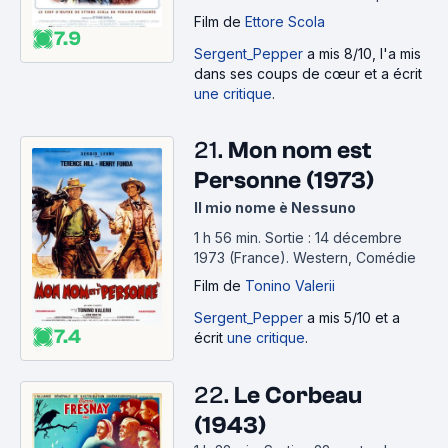
Film
de
Ettore Scola
7.9
Sergent_Pepper
a mis 8/10, l'a mis
dans ses coups de cœur et a écrit
une critique
.
21.
Mon nom est
Personne (1973)
Il mio nome è Nessuno
1 h 56 min
.
Sortie : 14 décembre
1973 (France).
Western, Comédie
Film
de
Tonino Valerii
Sergent_Pepper
a mis 5/10 et a
7.4
écrit
une critique
.
22.
Le Corbeau
(1943)