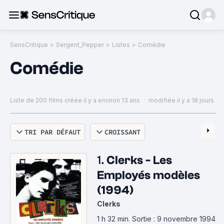
SensCritique
>
Sergent_Pepper
>
Listes
>
Comédie
Comédie
Liste de 200 films
créée il y a environ 13 ans
·
modifiée il y a 18 jours
TRI PAR DÉFAUT
CROISSANT
1.
Clerks - Les
Employés modèles
(1994)
Clerks
1 h 32 min
.
Sortie : 9 novembre 1994