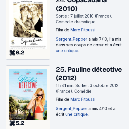
24.
Copacabana
(2010)
Sortie : 7 juillet 2010 (France).
Comédie dramatique
Film
de
Marc Fitoussi
Sergent_Pepper
a mis 7/10, l'a mis
dans ses coups de cœur et a écrit
une critique
.
6.2
25.
Pauline détective
(2012)
1 h 41 min
.
Sortie : 3 octobre 2012
(France).
Comédie
Film
de
Marc Fitoussi
Sergent_Pepper
a mis 4/10 et a
écrit
une critique
.
5.2