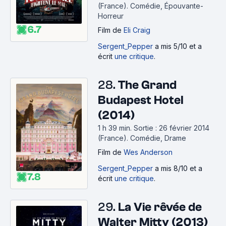
(France).
Comédie, Épouvante-
Horreur
6.7
Film
de
Eli Craig
Sergent_Pepper
a mis 5/10 et a
écrit
une critique
.
28.
The Grand
Budapest Hotel
(2014)
1 h 39 min
.
Sortie : 26 février 2014
(France).
Comédie, Drame
Film
de
Wes Anderson
Sergent_Pepper
a mis 8/10 et a
7.8
écrit
une critique
.
29.
La Vie rêvée de
Walter Mitty (2013)