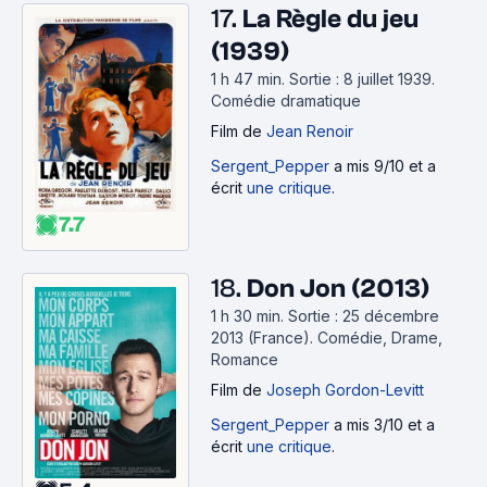
17.
La Règle du jeu
(1939)
1 h 47 min
.
Sortie : 8 juillet 1939.
Comédie dramatique
Film
de
Jean Renoir
Sergent_Pepper
a mis 9/10 et a
écrit
une critique
.
7.7
18.
Don Jon (2013)
1 h 30 min
.
Sortie : 25 décembre
2013 (France).
Comédie, Drame,
Romance
Film
de
Joseph Gordon-Levitt
Sergent_Pepper
a mis 3/10 et a
écrit
une critique
.