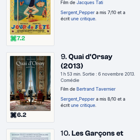
Film
de
Jacques Tati
Sergent_Pepper
a mis 7/10 et a
écrit
une critique
.
7.2
9.
Quai d'Orsay
(2013)
1 h 53 min
.
Sortie : 6 novembre 2013.
Comédie
Film
de
Bertrand Tavernier
Sergent_Pepper
a mis 8/10 et a
écrit
une critique
.
6.2
10.
Les Garçons et