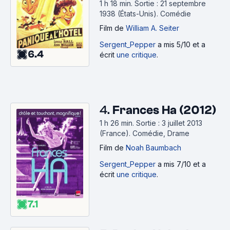
1 h 18 min
.
Sortie : 21 septembre
1938 (États-Unis).
Comédie
Film
de
William A. Seiter
Sergent_Pepper
a mis 5/10 et a
6.4
écrit
une critique
.
4.
Frances Ha (2012)
1 h 26 min
.
Sortie : 3 juillet 2013
(France).
Comédie, Drame
Film
de
Noah Baumbach
Sergent_Pepper
a mis 7/10 et a
écrit
une critique
.
7.1