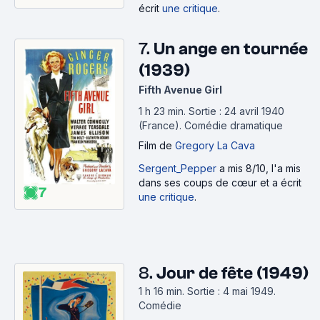
écrit
une critique
.
7.
Un ange en tournée
(1939)
Fifth Avenue Girl
1 h 23 min
.
Sortie : 24 avril 1940
(France).
Comédie dramatique
Film
de
Gregory La Cava
Sergent_Pepper
a mis 8/10, l'a mis
dans ses coups de cœur et a écrit
7
une critique
.
8.
Jour de fête (1949)
1 h 16 min
.
Sortie : 4 mai 1949.
Comédie