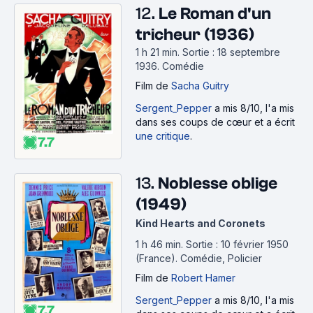
12.
Le Roman d'un
tricheur (1936)
1 h 21 min
.
Sortie : 18 septembre
1936.
Comédie
Film
de
Sacha Guitry
Sergent_Pepper
a mis 8/10, l'a mis
dans ses coups de cœur et a écrit
une critique
.
7.7
13.
Noblesse oblige
(1949)
Kind Hearts and Coronets
1 h 46 min
.
Sortie : 10 février 1950
(France).
Comédie, Policier
Film
de
Robert Hamer
Sergent_Pepper
a mis 8/10, l'a mis
7.7