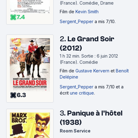
(France).
Comédie, Drame
Film
de
Kevin Smith
7.4
Sergent_Pepper
a mis 7/10.
2.
Le Grand Soir
(2012)
1 h 32 min
.
Sortie : 6 juin 2012
(France).
Comédie
Film
de
Gustave Kervern
et
Benoît
Delépine
Sergent_Pepper
a mis 7/10 et a
écrit
une critique
.
6.3
3.
Panique à l'hôtel
(1938)
Room Service