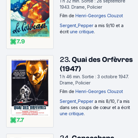
1 h 32 min
.
Sortie : 28 septembre
1943.
Drame, Policier
Film
de
Henri-Georges Clouzot
Sergent_Pepper
a mis 9/10 et a
écrit
une critique
.
7.9
23.
Quai des Orfèvres
(1947)
1 h 46 min
.
Sortie : 3 octobre 1947.
Drame, Policier
Film
de
Henri-Georges Clouzot
Sergent_Pepper
a mis 8/10, l'a mis
dans ses coups de cœur et a écrit
une critique
.
7.7