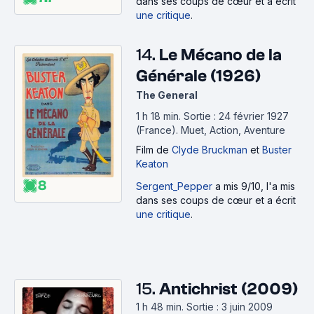
dans ses coups de cœur et a écrit
une critique
.
14.
Le Mécano de la
Générale (1926)
The General
1 h 18 min
.
Sortie : 24 février 1927
(France).
Muet, Action, Aventure
Film
de
Clyde Bruckman
et
Buster
Keaton
8
Sergent_Pepper
a mis 9/10, l'a mis
dans ses coups de cœur et a écrit
une critique
.
15.
Antichrist (2009)
1 h 48 min
.
Sortie : 3 juin 2009