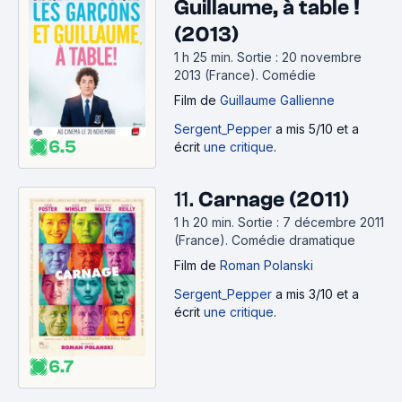
Guillaume, à table !
(2013)
1 h 25 min
.
Sortie : 20 novembre
2013 (France).
Comédie
Film
de
Guillaume Gallienne
Sergent_Pepper
a mis 5/10 et a
6.5
écrit
une critique
.
11.
Carnage (2011)
1 h 20 min
.
Sortie : 7 décembre 2011
(France).
Comédie dramatique
Film
de
Roman Polanski
Sergent_Pepper
a mis 3/10 et a
écrit
une critique
.
6.7