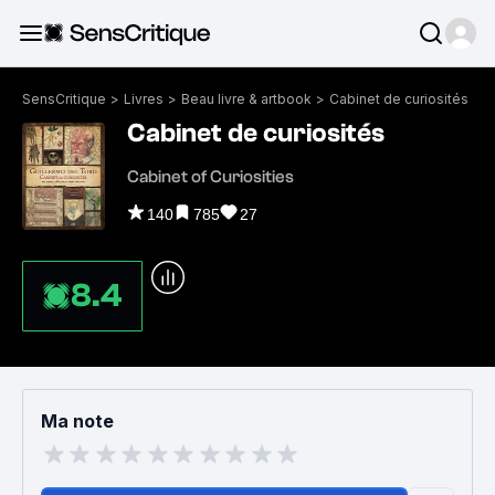
SensCritique
>
Livres
>
Beau livre & artbook
>
Cabinet de curiosités
Cabinet de curiosités
Cabinet of Curiosities
140
785
27
8.4
Ma note