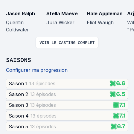
Jason Ralph
Stella Maeve
Hale Appleman
Ar
Quentin 
Julia Wicker
Eliot Waugh
Wil
Coldwater
"P
VOIR LE CASTING COMPLET
SAISONS
Configurer ma progression
6.6
Saison 1
13 épisode
s
6.5
Saison 2
13 épisode
s
7.1
Saison 3
13 épisode
s
7.1
Saison 4
13 épisode
s
6.7
Saison 5
13 épisode
s