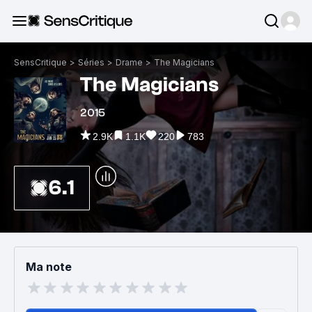
SensCritique
>
Séries
>
Drame
>
The Magicians
The Magicians
2015
2.9K
1.1K
220
783
6.1
Ma note