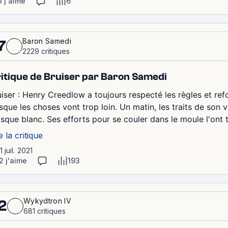
1 j'aime
6
Baron Samedi
7
2229 critiques
itique de Bruiser par Baron Samedi
uiser : Henry Creedlow a toujours respecté les règles et re
rsque les choses vont trop loin. Un matin, les traits de son
sque blanc. Ses efforts pour se couler dans le moule l'ont
e la critique
1 juil. 2021
2 j'aime
193
Wykydtron IV
2
681 critiques