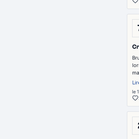
Cr
Br
lo
ma
Lir
le 1