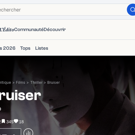
L'Édito
Communauté
Découvrir
ms 2026
Tops
Listes
itique
>
Films
>
Thriller
>
Bruiser
ruiser
0
2
345
18