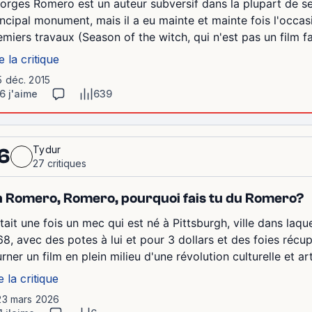
orges Romero est un auteur subversif dans la plupart de ses
incipal monument, mais il a eu mainte et mainte fois l'occa
emiers travaux (Season of the witch, qui n'est pas un film fa
e la critique
5 déc. 2015
6 j'aime
639
Tydur
6
27 critiques
 Romero, Romero, pourquoi fais tu du Romero?
était une fois un mec qui est né à Pittsburgh, ville dans laque
68, avec des potes à lui et pour 3 dollars et des foies récup
rner un film en plein milieu d'une révolution culturelle et art
e la critique
23 mars 2026