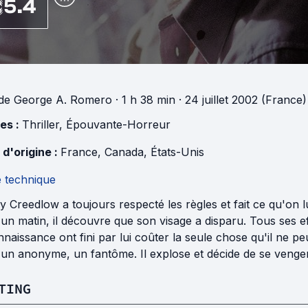
5.4
de
George A. Romero
· 1 h 38 min
· 24 juillet 2002 (France)
es :
Thriller
,
Épouvante-Horreur
 d'origine :
France
,
Canada
,
États-Unis
e technique
 Creedlow a toujours respecté les règles et fait ce qu'on l
un matin, il découvre que son visage a disparu. Tous ses eff
naissance ont fini par lui coûter la seule chose qu'il ne peu
 un anonyme, un fantôme. Il explose et décide de se venger
TING