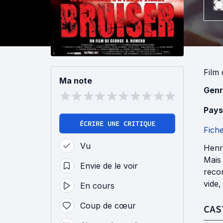
Film
Ma note
Genr
Pays
ÉCRIRE UNE CRITIQUE
Fich
Vu
Henry
Mais 
Envie de le voir
recon
vide,
En cours
Coup de cœur
CAS