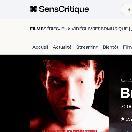
FILMS
SÉRIES
JEUX VIDÉO
LIVRES
BD
MUSIQUE
Accueil
Actualité
Streaming
Bientôt
Fil
SensCr
B
200
59