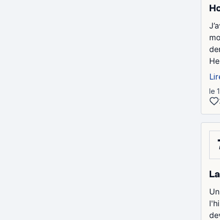
Ho
J’
mo
de
He
Lir
le 
La
Un
l'
de