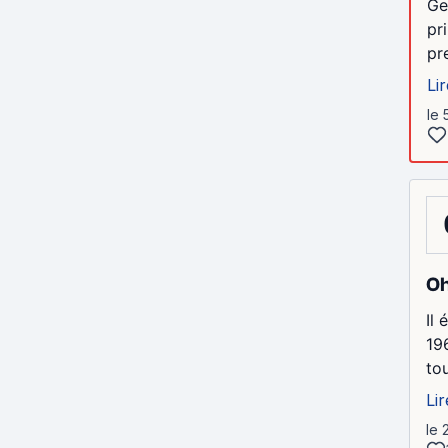
Ge
pr
pr
Lir
le 
Oh
Il 
19
tou
Lir
le 