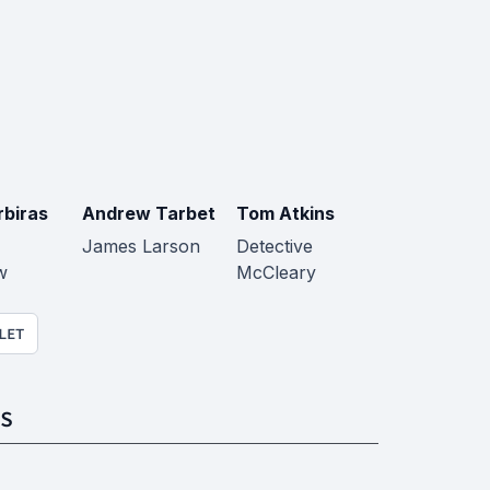
rbiras
Andrew Tarbet
Tom Atkins
James Larson
Detective
w
McCleary
LET
S