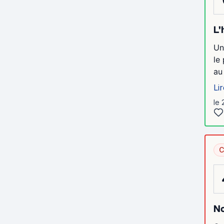
L'
Un
le
au
Lir
le 
C
No