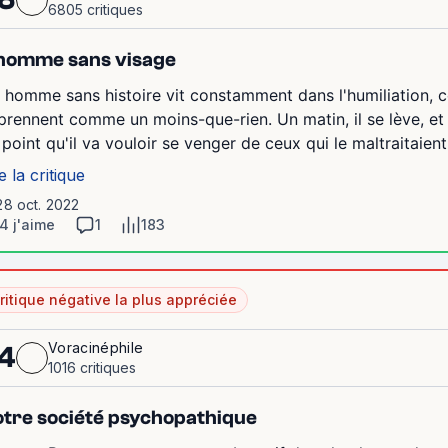
6805 critiques
homme sans visage
 homme sans histoire vit constamment dans l'humiliation, 
 prennent comme un moins-que-rien. Un matin, il se lève, et 
 point qu'il va vouloir se venger de ceux qui le maltraitaient..
e la critique
28 oct. 2022
4 j'aime
1
183
ritique négative la plus appréciée
Voracinéphile
4
1016 critiques
tre société psychopathique