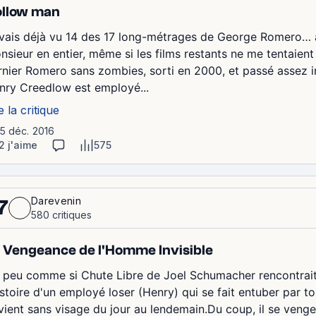
llow man
avais déjà vu 14 des 17 long-métrages de George Romero… al
nsieur en entier, même si les films restants ne me tentaient 
rnier Romero sans zombies, sorti en 2000, et passé assez i
nry Creedlow est employé...
e la critique
15 déc. 2016
2 j'aime
575
Darevenin
7
580 critiques
 Vengeance de l'Homme Invisible
 peu comme si Chute Libre de Joel Schumacher rencontrait 
histoire d'un employé loser (Henry) qui se fait entuber par
vient sans visage du jour au lendemain.Du coup, il se venge 