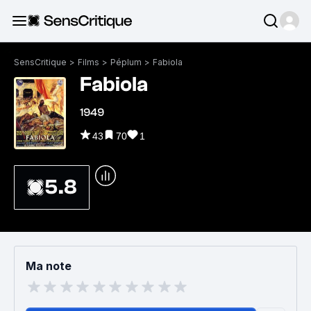
SensCritique
>
Films
>
Péplum
>
Fabiola
Fabiola
1949
43
70
1
5.8
Ma note