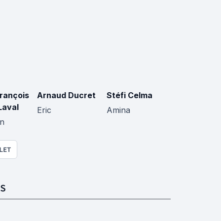
François
Arnaud Ducret
Stéfi Celma
Laval
Eric
Amina
n
LET
S