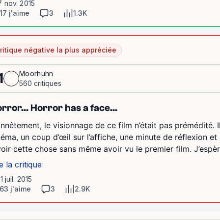
7 nov. 2015
17 j'aime
3
1.3K
ritique négative la plus appréciée
Moorhuhn
1
560 critiques
rror... Horror has a face...
nnêtement, le visionnage de ce film n’était pas prémédité. I
néma, un coup d’œil sur l’affiche, une minute de réflexion 
voir cette chose sans même avoir vu le premier film. J’espère
e la critique
11 juil. 2015
63 j'aime
3
2.9K