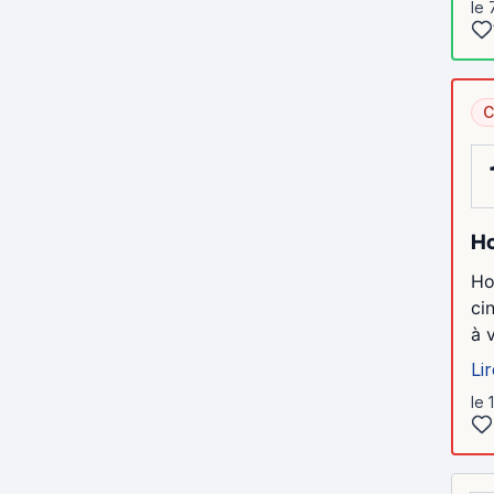
le 
C
Ho
Ho
ci
à 
Lir
le 