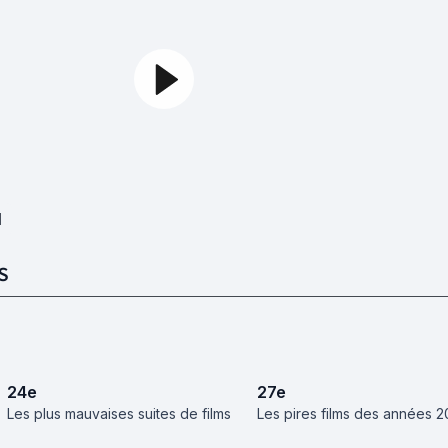
1
S
24
e
27
e
Les plus mauvaises suites de films
Les pires films des années 2