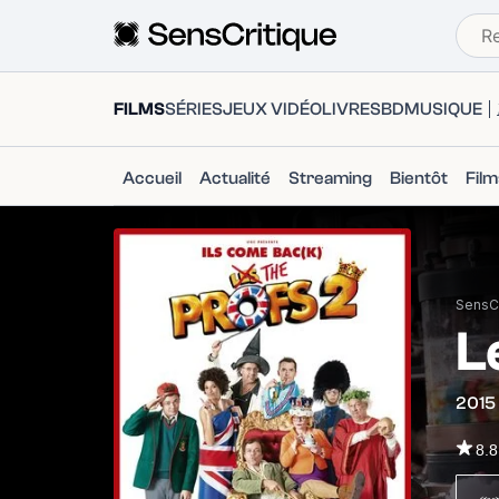
FILMS
SÉRIES
JEUX VIDÉO
LIVRES
BD
MUSIQUE
Accueil
Actualité
Streaming
Bientôt
Fil
SensCr
L
2015
8.