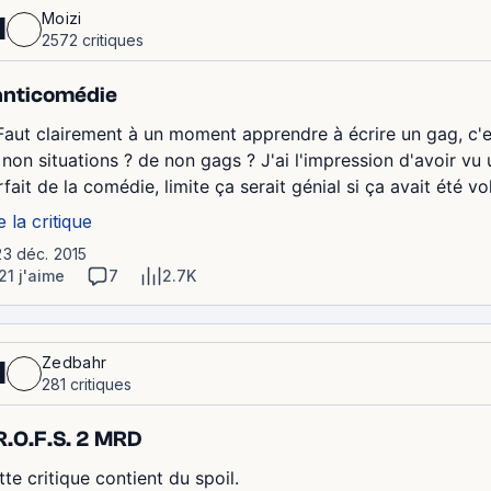
Moizi
1
2572 critiques
anticomédie
. Faut clairement à un moment apprendre à écrire un gag, c'e
 non situations ? de non gags ? J'ai l'impression d'avoir v
fait de la comédie, limite ça serait génial si ça avait été v
e la critique
23 déc. 2015
21 j'aime
7
2.7K
Zedbahr
1
281 critiques
R.O.F.S. 2 MRD
te critique contient du spoil.