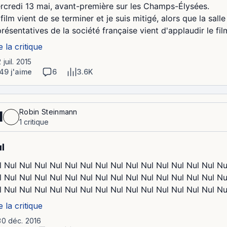
rcredi 13 mai, avant-première sur les Champs-Élysées.
 film vient de se terminer et je suis mitigé, alors que la sa
résentatives de la société française vient d'applaudir le film
e la critique
2 juil. 2015
49 j'aime
6
3.6K
Robin Steinmann
1
1 critique
l
l Nul Nul Nul Nul Nul Nul Nul Nul Nul Nul Nul Nul Nul Nul Nu
l Nul Nul Nul Nul Nul Nul Nul Nul Nul Nul Nul Nul Nul Nul Nu
l Nul Nul Nul Nul Nul Nul Nul Nul Nul Nul Nul Nul Nul Nul Nul
e la critique
30 déc. 2016