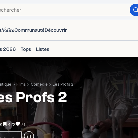
L'Édito
Communauté
Découvrir
ms 2026
Tops
Listes
itique
>
Films
>
Comédie
>
Les Profs 2
es Profs 2
8K
422
71