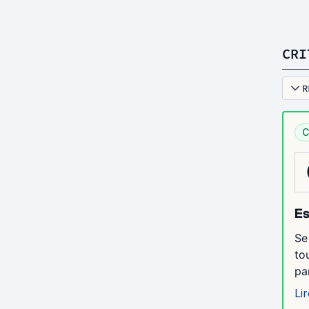
CRI
R
C
Es
Se
to
pa
Lir