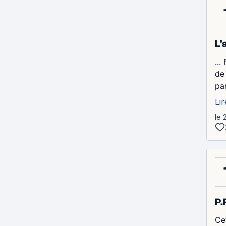
L'
..
de
par
Lir
le 
P.
Cet