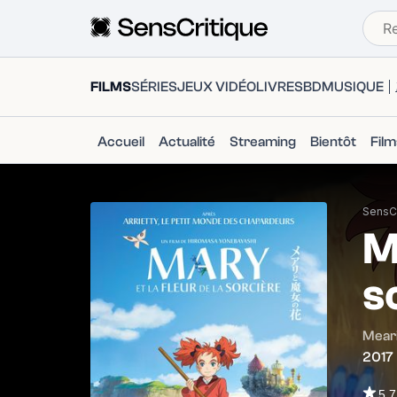
FILMS
SÉRIES
JEUX VIDÉO
LIVRES
BD
MUSIQUE
Accueil
Actualité
Streaming
Bientôt
Fil
SensCr
M
s
Meari
2017
5.