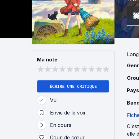
Long
Ma note
Genr
Grou
ÉCRIRE UNE CRITIQUE
Pays
Vu
Band
Envie de le voir
Fich
En cours
C'est
elle 
Coup de cœur