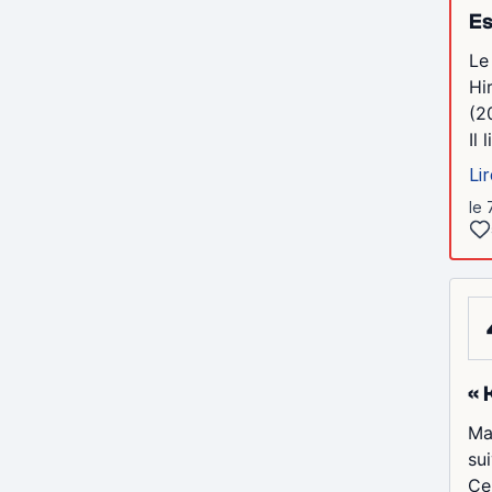
Es
Le
Hi
(2
Il
Lir
le 
« 
Ma
su
Cer