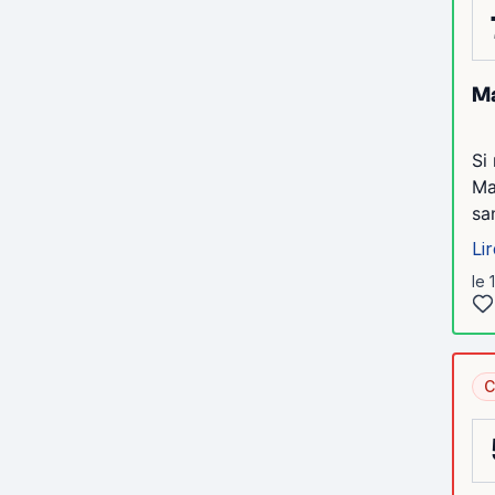
Ma
Si
Ma
sa
Lir
le 
C