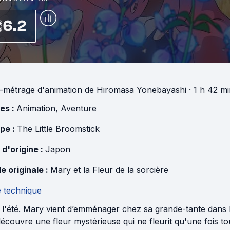
6.2
-métrage d'animation
de
Hiromasa Yonebayashi
· 1 h 42 m
es :
Animation
,
Aventure
pe :
The Little Broomstick
 d'origine :
Japon
e originale :
Mary et la Fleur de la sorcière
e technique
 l'été. Mary vient d’emménager chez sa grande-tante dans l
découvre une fleur mystérieuse qui ne fleurit qu'une fois tou