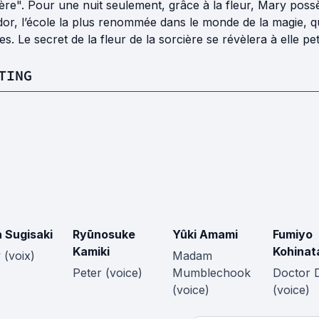
ère". Pour une nuit seulement, grâce à la fleur, Mary pos
or, l’école la plus renommée dans le monde de la magie, qu
s. Le secret de la fleur de la sorcière se révèlera à elle petit
TING
 Sugisaki
Ryūnosuke
Yûki Amami
Fumiyo
Kamiki
Kohinat
 (voix)
Madam
Peter (voice)
Mumblechook
Doctor 
(voice)
(voice)