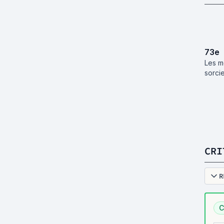
73
e
Les m
sorci
CRI
R
C