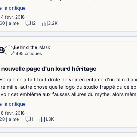
e la critique
24 févr. 2018
60 j'aime
12
3.2K
Behind_the_Mask
8
1495 critiques
 nouvelle page d'un lourd héritage
est que cela fait tout drôle de voir en entame d'un film d'an
tre mille, autre chose que le logo du studio frappé du célèb
 voir cet emblème aux fausses allures du mythe, alors même 
e la critique
28 févr. 2018
28 j'aime
1
1.3K