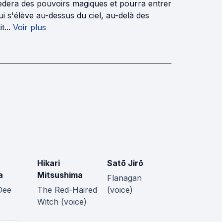
sèdera des pouvoirs magiques et pourra entrer
i s'élève au-dessus du ciel, au-delà des
...
Voir plus
Hikari
Satō Jirō
a
Mitsushima
Flanagan
Dee
The Red-Haired
(voice)
Witch (voice)