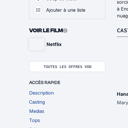
sorci
à End
Ajouter à une liste
nuage
CAS
VOIR LE FILM
Netflix
TOUTES LES OFFRES VOD
ACCÈS RAPIDE
Description
Hana
Casting
Mary
Medias
Tops