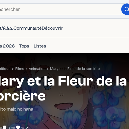
L'Édito
Communauté
Découvrir
ms 2026
Tops
Listes
itique
>
Films
>
Animation
>
Mary et la Fleur de la sorcière
ary et la Fleur de la
orcière
 to majo no hana
7K
3.2K
182