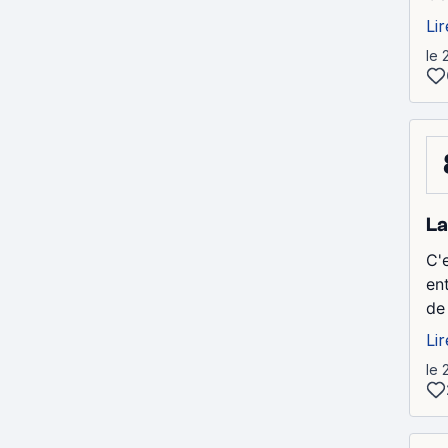
Lir
le 
La
C'
en
de
Lir
le 