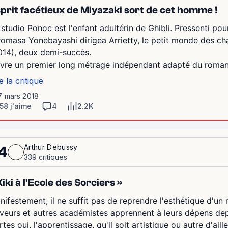
prit facétieux de Miyazaki sort de cet homme !
 studio Ponoc est l'enfant adultérin de Ghibli. Pressenti po
romasa Yonebayashi dirigea Arrietty, le petit monde des ch
014), deux demi-succès.
 livre un premier long métrage indépendant adapté du roman
e la critique
7 mars 2018
58 j'aime
4
2.2K
Arthur Debussy
4
339 critiques
Kiki à l'Ecole des Sorciers »
nifestement, il ne suffit pas de reprendre l'esthétique d'un 
iveurs et autres académistes apprennent à leurs dépens depu
tes oui, l'apprentissage, qu'il soit artistique ou autre d'aille