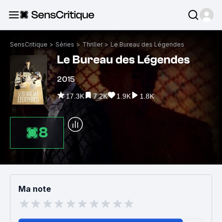
SensCritique
>
Séries
>
Thriller
>
Le Bureau des Légendes
Le Bureau des Légendes
2015
17.3K
7.2K
1.9K
1.8K
8
Ma note