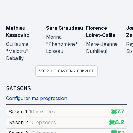
Mathieu 
Sara Giraudeau
Florence 
Jo
Kassovitz
Loiret-Caille
Za
Marina 
Guillaume 
"Phénomène" 
Marie-Jeanne 
Ra
"Malotru" 
Loiseau
Duthilleul
Si
Debailly
VOIR LE CASTING COMPLET
SAISONS
Configurer ma progression
7.7
Saison 1
10 épisode
s
8.2
Saison 2
10 épisode
s
8.1