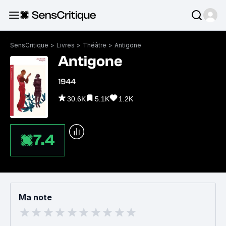
SensCritique
>
Livres
>
Théâtre
>
Antigone
Antigone
1944
30.6K
5.1K
1.2K
7.4
Ma note