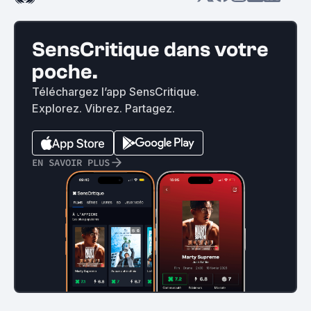
SensCritique dans votre
poche.
Téléchargez l’app SensCritique.
Explorez. Vibrez. Partagez.
EN SAVOIR PLUS